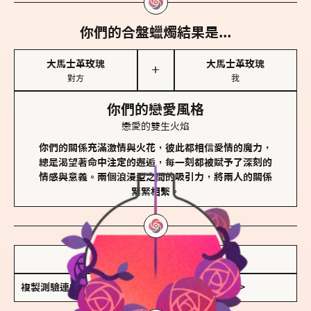
你們的合盤蠟燭結果是...
大馬士革玫瑰
大馬士革玫瑰
＋
對方
我
你們的戀愛風格
戀愛的雙生火焰
你們的關係充滿激情與火花，彼此都相信愛情的魔力，
總是渴望著命中注定的邂逅，每一刻都被賦予了深刻的
情感與意義。兩個浪漫型之間的吸引力，將兩人的關係
緊緊相繫。
儲存我的結果圖
複製測驗連結
查看香氛類型全解析 >>>