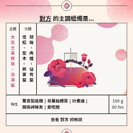
對方
的主調蠟燭是...
主調
次調
大馬士革玫瑰－浪漫型
雪松、聖木
胡椒、肉桂
－
－
務實型
佔有型
驚喜製造機
｜
易暈船體質
｜
計畫通
｜
100 g

特性
關係神隊友
｜
愛吃醋
80 hrs
查看
對方
的解說