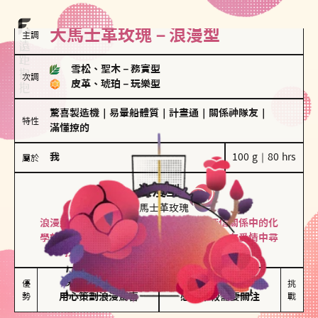
大馬士革玫瑰－浪漫型
主調
雪松、聖木
－
務實型
次調
皮革、琥珀
－
玩樂型
驚喜製造機
｜
易暈船體質
｜
計畫通
｜
關係神隊友
｜
特性
滿懂撩的
我
100 g｜80 hrs
屬於
浪漫型
大馬士革玫瑰
浪漫型的人以激情與性吸引力為基礎，深信關係中的化
學效應，認為每次相遇都是命中註定。傾向在愛情中尋
找火花，經常表達對另一半的愛意和讚美。
保持戀愛新鮮感

情緒起伏較大

優
挑
勢
用心策劃浪漫驚喜
感情中較需要關注
戰