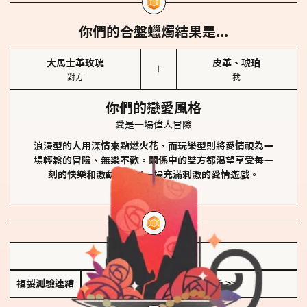
你們的合盤蠟燭結果是...
大馬士革玫瑰
皮革、琥珀
＋
對方
我
你們的戀愛風格
愛是一場偉大冒險
浪漫型的人用深情來點燃火花，而玩樂型則將愛情視為一
場輕鬆的冒險、無樂不歡。關係中的雙方都渴望享受每一
刻的快樂和激動，像是一場充滿刺激的愛情遊戲。
儲存我的結果圖
複製測驗連結
查看香氛類型全解析 >>>