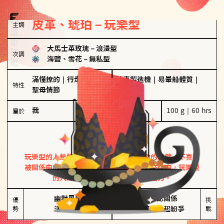
皮革、琥珀－玩樂型
主調
大馬士革玫瑰
－
浪漫型
次調
海鹽、雪花
－
無私型
滿懂撩的
｜
行走的發電機
｜
驚喜製造機
｜
易暈船體質
｜
特性
聖母情節
我
100 g｜60 hrs
屬於
玩樂型
皮革、琥珀
玩樂型的人熱情洋溢，視戀愛為一場刺激的遊戲，不喜歡
被關係中的限制綑綁。無論是約會中還是交往中，玩樂型
的人總能帶來樂趣，讓關係充滿活力。
幽默風趣

害怕確認關係

優
挑
勢
活在當下
桃花較多易起紛爭
戰