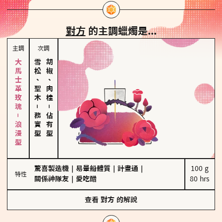
對方
的主調蠟燭是...
主調
次調
大馬士革玫瑰－浪漫型
雪松、聖木
胡椒、肉桂
－
－
務實型
佔有型
驚喜製造機
｜
易暈船體質
｜
計畫通
｜
100 g

特性
關係神隊友
｜
愛吃醋
80 hrs
查看
對方
的解說