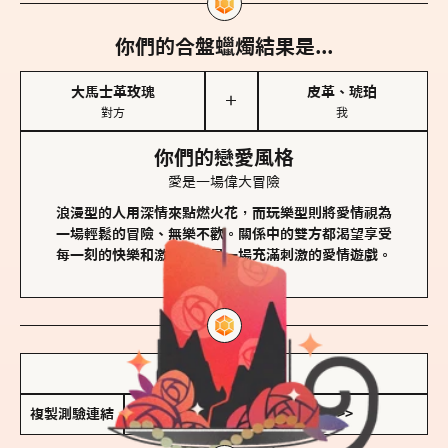
你們的合盤蠟燭結果是...
大馬士革玫瑰
皮革、琥珀
＋
對方
我
你們的戀愛風格
愛是一場偉大冒險
浪漫型的人用深情來點燃火花，而玩樂型則將愛情視為
一場輕鬆的冒險、無樂不歡。關係中的雙方都渴望享受
每一刻的快樂和激動，像是一場充滿刺激的愛情遊戲。
儲存我的結果圖
複製測驗連結
查看香氛類型全解析 >>>