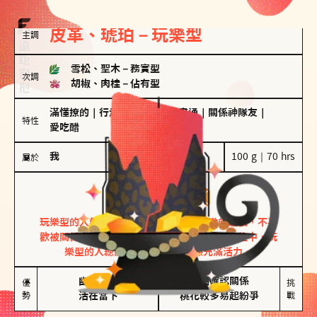
皮革、琥珀－玩樂型
主調
雪松、聖木
－
務實型
次調
胡椒、肉桂
－
佔有型
滿懂撩的
｜
行走的發電機
｜
計畫通
｜
關係神隊友
｜
特性
愛吃醋
我
100 g｜70 hrs
屬於
玩樂型
皮革、琥珀
玩樂型的人熱情洋溢，視戀愛為一場刺激的遊戲，不喜
歡被關係中的限制綑綁。無論是約會中還是交往中，玩
樂型的人總能帶來樂趣，讓關係充滿活力。
幽默風趣

害怕確認關係

優
挑
勢
活在當下
桃花較多易起紛爭
戰