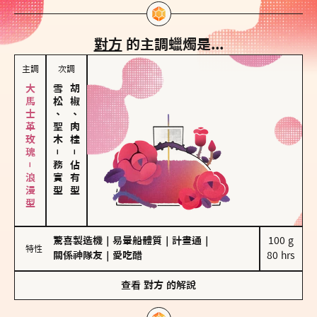
對方
的主調蠟燭是...
主調
次調
大馬士革玫瑰－浪漫型
雪松、聖木
胡椒、肉桂
－
－
務實型
佔有型
驚喜製造機
｜
易暈船體質
｜
計畫通
｜
100 g

特性
關係神隊友
｜
愛吃醋
80 hrs
查看
對方
的解說