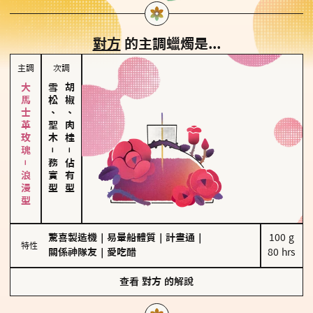
對方
的主調蠟燭是...
主調
次調
大馬士革玫瑰－浪漫型
雪松、聖木
胡椒、肉桂
－
－
務實型
佔有型
驚喜製造機
｜
易暈船體質
｜
計畫通
｜
100 g

特性
關係神隊友
｜
愛吃醋
80 hrs
查看
對方
的解說