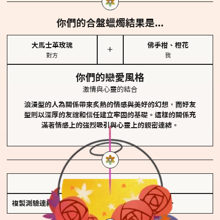
你們的合盤蠟燭結果是...
大馬士革玫瑰
佛手柑、橙花
＋
對方
我
你們的戀愛風格
激情與心靈的結合
浪漫型的人為關係帶來炙熱的情感與美好的幻想，而好友
型則以深厚的友誼和信任建立牢固的基礎。這樣的關係充
滿著情感上的強烈吸引與心靈上的親密連結。
儲存我的結果圖
複製測驗連結
查看香氛類型全解析 >>>