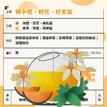
佛手柑、橙花－好友型
主調
海鹽、雪花
－
無私型
次調
皮革、琥珀
－
玩樂型
情緒價值提供者
｜
溝通專家
｜
聖母情節
｜
溫暖的照顧者
｜
特性
滿懂撩的
我
100 g｜90 hrs
屬於
好友型
佛手柑、橙花
好友型的人喜歡分享生活中的點滴，重視與伴侶之間的友
誼和信任，穩定感是重要的關鍵詞。對他們來說，愛情是
心靈深處的共鳴和理解。
擅長聆聽與溝通

不喜歡變化

優
挑
勢
維持長期穩定關係
缺乏關係中的激情
戰