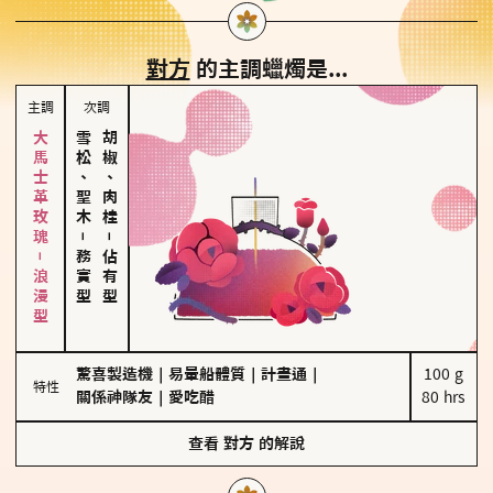
對方
的主調蠟燭是...
主調
次調
大馬士革玫瑰－浪漫型
雪松、聖木
胡椒、肉桂
－
－
務實型
佔有型
驚喜製造機
｜
易暈船體質
｜
計畫通
｜
100 g

特性
關係神隊友
｜
愛吃醋
80 hrs
查看
對方
的解說