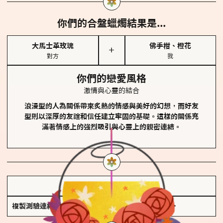
你們的合盤蠟燭結果是...
大馬士革玫瑰
佛手柑、橙花
＋
對方
我
你們的戀愛風格
激情與心靈的結合
浪漫型的人為關係帶來炙熱的情感與美好的幻想，而好友
型則以深厚的友誼和信任建立牢固的基礎。這樣的關係充
滿著情感上的強烈吸引與心靈上的親密連結。
儲存我的結果圖
複製測驗連結
查看香氛類型全解析 >>>