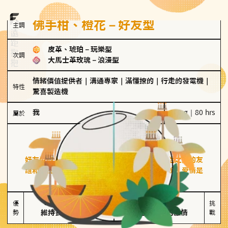
佛手柑、橙花－好友型
主調
皮革、琥珀
－
玩樂型
次調
大馬士革玫瑰
－
浪漫型
情緒價值提供者
｜
溝通專家
｜
滿懂撩的
｜
行走的發電機
｜
特性
驚喜製造機
我
100 g｜80 hrs
屬於
好友型
佛手柑、橙花
好友型的人喜歡分享生活中的點滴，重視與伴侶之間的友
誼和信任，穩定感是重要的關鍵詞。對他們來說，愛情是
心靈深處的共鳴和理解。
擅長聆聽與溝通

不喜歡變化

優
挑
勢
維持長期穩定關係
缺乏關係中的激情
戰