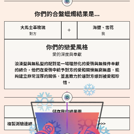
你們的合盤蠟燭結果是...
大馬士革玫瑰
海鹽、雪花
＋
對方
我
你們的戀愛風格
愛的深度與奉獻
浪漫型與無私型的配對是一場理想化的愛情與無條件奉獻
的結合。他們在愛情中給予對方的愛和關懷無窮無盡，能
夠建立非常深厚的關係，並且致力於讓對方感到被愛和珍
惜。
儲存我的結果圖
複製測驗連結
查看香氛類型全解析 >>>