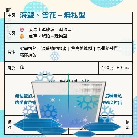
海鹽、雪花－無私型
主調
大馬士革玫瑰
－
浪漫型
次調
皮革、琥珀
－
玩樂型
聖母情節
｜
溫暖的照顧者
｜
驚喜製造機
｜
易暈船體質
｜
特性
滿懂撩的
我
100 g｜60 hrs
屬於
無私型
海鹽、雪花
無私型的人傾向用心呵護、滿足另一半的需求，這種無私
的愛會帶來緊密的關係連結，但也可能讓他們在過度付出
中迷失自我，忽略自己真正的需求。
無私奉獻

較難設立界線

優
挑
勢
讓伴侶感受到關懷
易有強烈情感依賴
戰