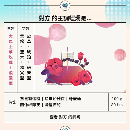
對方
的主調蠟燭是...
主調
次調
大馬士革玫瑰－浪漫型
雪松、聖木
皮革、琥珀
－
－
務實型
玩樂型
驚喜製造機
｜
易暈船體質
｜
計畫通
｜
100 g

特性
關係神隊友
｜
滿懂撩的
80 hrs
查看
對方
的解說