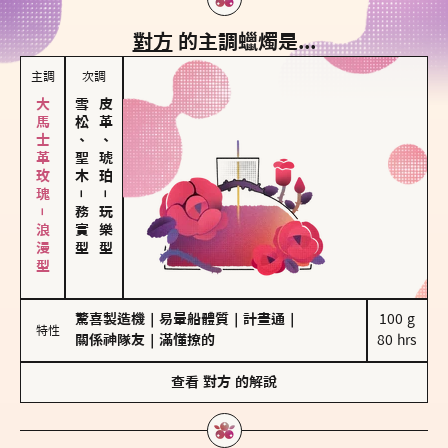
對方
的主調蠟燭是...
主調
次調
大馬士革玫瑰－浪漫型
雪松、聖木
皮革、琥珀
－
－
務實型
玩樂型
驚喜製造機
｜
易暈船體質
｜
計畫通
｜
100 g

特性
關係神隊友
｜
滿懂撩的
80 hrs
查看
對方
的解說