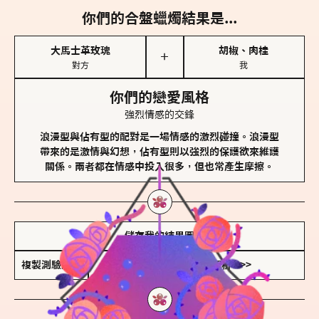
你們的合盤蠟燭結果是...
大馬士革玫瑰
胡椒、肉桂
＋
對方
我
你們的戀愛風格
強烈情感的交鋒
浪漫型與佔有型的配對是一場情感的激烈碰撞。浪漫型
帶來的是激情與幻想，佔有型則以強烈的保護欲來維護
關係。兩者都在情感中投入很多，但也常產生摩擦。
儲存我的結果圖
複製測驗連結
查看香氛類型全解析 >>>