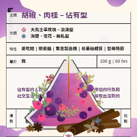
胡椒、肉桂－佔有型
主調
大馬士革玫瑰
－
浪漫型
次調
海鹽、雪花
－
無私型
愛吃醋
｜
戀愛腦
｜
驚喜製造機
｜
易暈船體質
｜
聖母情節
特性
我
100 g｜60 hrs
屬於
佔有型
胡椒、肉桂
佔有型的人對愛情有強烈的保護欲，對於伴侶的行為和
社交生活十分敏感、容易吃醋。在關係中展現出深刻的
投入和激情，但也可能讓人感到窒息。
能建立緊密關係

嫉妒心較強

優
挑
勢
積極維繫關係熱度
可能出現控制欲
戰