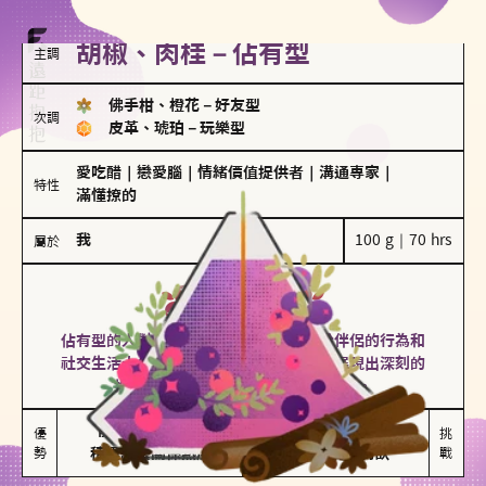
胡椒、肉桂－佔有型
主調
佛手柑、橙花
－
好友型
次調
皮革、琥珀
－
玩樂型
愛吃醋
｜
戀愛腦
｜
情緒價值提供者
｜
溝通專家
｜
特性
滿懂撩的
我
100 g｜70 hrs
屬於
佔有型
胡椒、肉桂
佔有型的人對愛情有強烈的保護欲，對於伴侶的行為和
社交生活十分敏感、容易吃醋。在關係中展現出深刻的
投入和激情，但也可能讓人感到窒息。
能建立緊密關係

嫉妒心較強

優
挑
勢
積極維繫關係熱度
可能出現控制欲
戰