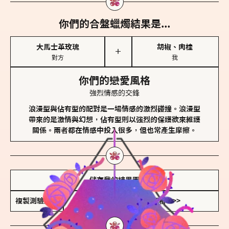
你們的合盤蠟燭結果是...
大馬士革玫瑰
胡椒、肉桂
＋
對方
我
你們的戀愛風格
強烈情感的交鋒
浪漫型與佔有型的配對是一場情感的激烈碰撞。浪漫型
帶來的是激情與幻想，佔有型則以強烈的保護欲來維護
關係。兩者都在情感中投入很多，但也常產生摩擦。
儲存我的結果圖
複製測驗連結
查看香氛類型全解析 >>>