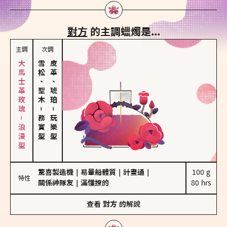
對方
的主調蠟燭是...
主調
次調
大馬士革玫瑰－浪漫型
雪松、聖木
皮革、琥珀
－
－
務實型
玩樂型
驚喜製造機
｜
易暈船體質
｜
計畫通
｜
100 g

特性
關係神隊友
｜
滿懂撩的
80 hrs
查看
對方
的解說