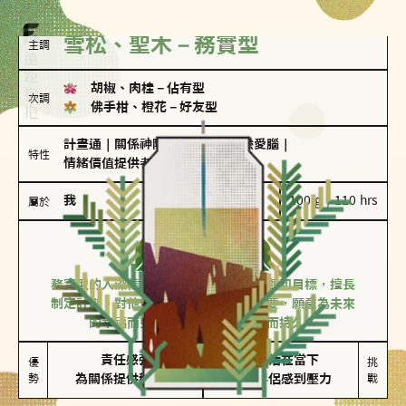
雪松、聖木－務實型
主調
胡椒、肉桂
－
佔有型
次調
佛手柑、橙花
－
好友型
計畫通
｜
關係神隊友
｜
愛吃醋
｜
戀愛腦
｜
特性
情緒價值提供者
我
100 g｜110 hrs
屬於
務實型
雪松、聖木
務實型的人深信愛情立基於共同的價值觀和目標，擅長
制定計劃。對他們來說，感情穩定最重要，願意為未來
的幸福而努力，讓愛情變得踏實而持久。
責任感強

較難活在當下

優
挑
勢
為關係提供穩定度
易讓伴侶感到壓力
戰