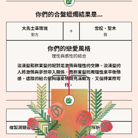
你們的合盤蠟燭結果是...
大馬士革玫瑰
雪松、聖木
＋
對方
我
你們的戀愛風格
理性與感性的結合
浪漫型和務實型的配對是激情與理性的交錯。浪漫型的
人將激情與夢想帶入關係，而務實型則用理性來平衡情
感。這樣的組合能夠讓愛情既充滿動力，又保持實際可
行。
儲存我的結果圖
複製測驗連結
查看香氛類型全解析 >>>