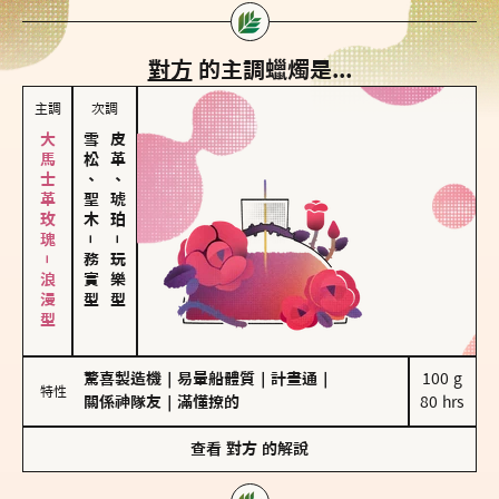
對方
的主調蠟燭是...
主調
次調
大馬士革玫瑰－浪漫型
雪松、聖木
皮革、琥珀
－
－
務實型
玩樂型
驚喜製造機
｜
易暈船體質
｜
計畫通
｜
100 g

特性
關係神隊友
｜
滿懂撩的
80 hrs
查看
對方
的解說