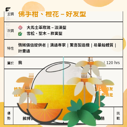
佛手柑、橙花－好友型
主調
大馬士革玫瑰
－
浪漫型
次調
雪松、聖木
－
務實型
情緒價值提供者
｜
溝通專家
｜
驚喜製造機
｜
易暈船體質
｜
特性
計畫通
我
100 g｜120 hrs
屬於
好友型
佛手柑、橙花
好友型的人喜歡分享生活中的點滴，重視與伴侶之間的友
誼和信任，穩定感是重要的關鍵詞。對他們來說，愛情是
心靈深處的共鳴和理解。
擅長聆聽與溝通

不喜歡變化

優
挑
勢
維持長期穩定關係
缺乏關係中的激情
戰