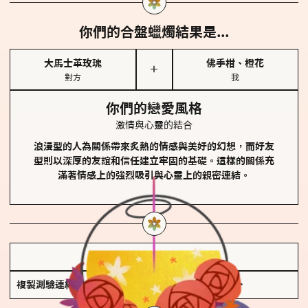
你們的合盤蠟燭結果是...
大馬士革玫瑰
佛手柑、橙花
＋
對方
我
你們的戀愛風格
激情與心靈的結合
浪漫型的人為關係帶來炙熱的情感與美好的幻想，而好友
型則以深厚的友誼和信任建立牢固的基礎。這樣的關係充
滿著情感上的強烈吸引與心靈上的親密連結。
儲存我的結果圖
複製測驗連結
查看香氛類型全解析 >>>