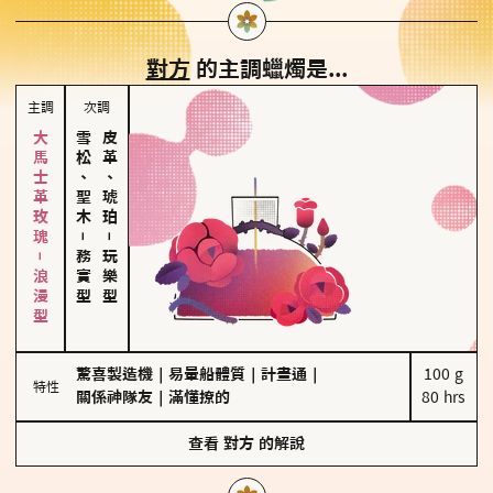
對方
的主調蠟燭是...
主調
次調
大馬士革玫瑰－浪漫型
雪松、聖木
皮革、琥珀
－
－
務實型
玩樂型
驚喜製造機
｜
易暈船體質
｜
計畫通
｜
100 g

特性
關係神隊友
｜
滿懂撩的
80 hrs
查看
對方
的解說