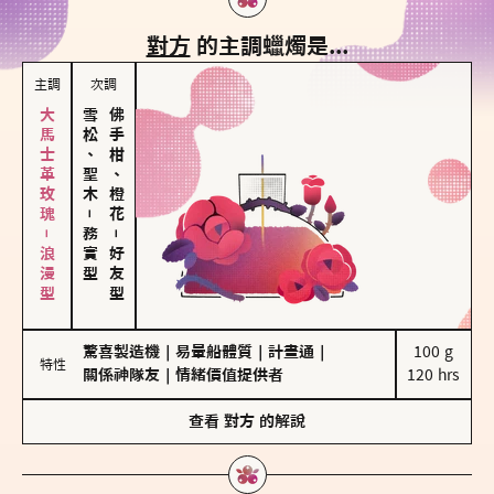
對方
的主調蠟燭是...
主調
次調
大馬士革玫瑰－浪漫型
雪松、聖木
佛手柑、橙花
－
務實型
－
好友型
驚喜製造機
｜
易暈船體質
｜
計畫通
｜
100 g

特性
關係神隊友
｜
情緒價值提供者
120 hrs
查看
對方
的解說