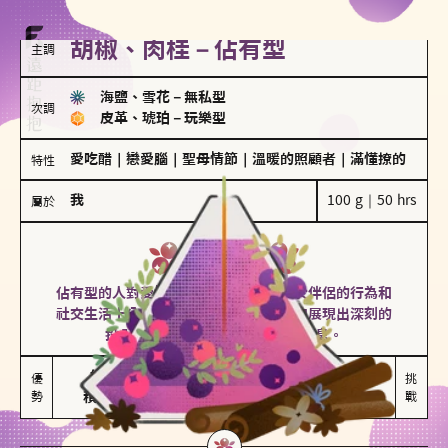
胡椒、肉桂－佔有型
主調
海鹽、雪花
－
無私型
次調
皮革、琥珀
－
玩樂型
愛吃醋
｜
戀愛腦
｜
聖母情節
｜
溫暖的照顧者
｜
滿懂撩的
特性
我
100 g｜50 hrs
屬於
佔有型
胡椒、肉桂
佔有型的人對愛情有強烈的保護欲，對於伴侶的行為和
社交生活十分敏感、容易吃醋。在關係中展現出深刻的
投入和激情，但也可能讓人感到窒息。
能建立緊密關係

嫉妒心較強

優
挑
勢
積極維繫關係熱度
可能出現控制欲
戰