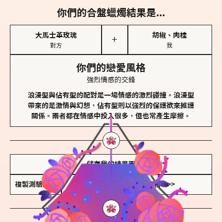
你們的合盤蠟燭結果是...
大馬士革玫瑰
胡椒、肉桂
＋
對方
我
你們的戀愛風格
強烈情感的交鋒
浪漫型與佔有型的配對是一場情感的激烈碰撞。浪漫型
帶來的是激情與幻想，佔有型則以強烈的保護欲來維護
關係。兩者都在情感中投入很多，但也常產生摩擦。
儲存我的結果圖
複製測驗連結
查看香氛類型全解析 >>>