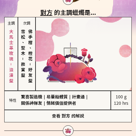
對方
的主調蠟燭是...
主調
次調
大馬士革玫瑰－浪漫型
雪松、聖木
佛手柑、橙花
－
務實型
－
好友型
驚喜製造機
｜
易暈船體質
｜
計畫通
｜
100 g

特性
關係神隊友
｜
情緒價值提供者
120 hrs
查看
對方
的解說