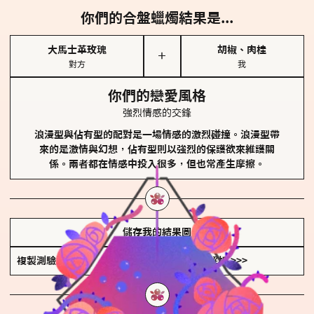
你們的合盤蠟燭結果是...
大馬士革玫瑰
胡椒、肉桂
＋
對方
我
你們的戀愛風格
強烈情感的交鋒
浪漫型與佔有型的配對是一場情感的激烈碰撞。浪漫型帶
來的是激情與幻想，佔有型則以強烈的保護欲來維護關
係。兩者都在情感中投入很多，但也常產生摩擦。
儲存我的結果圖
複製測驗連結
查看香氛類型全解析 >>>