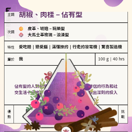
胡椒、肉桂－佔有型
主調
皮革、琥珀
－
玩樂型
次調
大馬士革玫瑰
－
浪漫型
愛吃醋
｜
戀愛腦
｜
滿懂撩的
｜
行走的發電機
｜
驚喜製造機
特性
我
100 g｜40 hrs
屬於
佔有型
胡椒、肉桂
佔有型的人對愛情有強烈的保護欲，對於伴侶的行為和社
交生活十分敏感、容易吃醋。在關係中展現出深刻的投入
和激情，但也可能讓人感到窒息。
能建立緊密關係

嫉妒心較強

優
挑
勢
積極維繫關係熱度
可能出現控制欲
戰