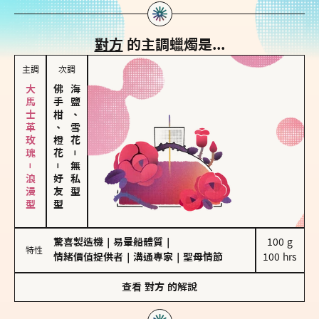
對方
的主調蠟燭是...
主調
次調
大馬士革玫瑰－浪漫型
佛手柑、橙花
海鹽、雪花
－
－
無私型
好友型
驚喜製造機
｜
易暈船體質
｜
100 g

特性
情緒價值提供者
｜
溝通專家
｜
聖母情節
100 hrs
查看
對方
的解說