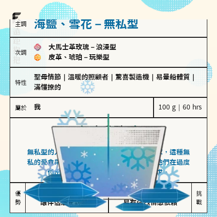
海鹽、雪花－無私型
主調
大馬士革玫瑰
－
浪漫型
次調
皮革、琥珀
－
玩樂型
聖母情節
｜
溫暖的照顧者
｜
驚喜製造機
｜
易暈船體質
｜
特性
滿懂撩的
我
100 g｜60 hrs
屬於
無私型
海鹽、雪花
無私型的人傾向用心呵護、滿足另一半的需求，這種無
私的愛會帶來緊密的關係連結，但也可能讓他們在過度
付出中迷失自我，忽略自己真正的需求。
無私奉獻

較難設立界線

優
挑
勢
讓伴侶感受到關懷
易有強烈情感依賴
戰