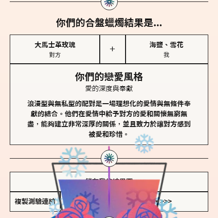
你們的合盤蠟燭結果是...
大馬士革玫瑰
海鹽、雪花
＋
對方
我
你們的戀愛風格
愛的深度與奉獻
浪漫型與無私型的配對是一場理想化的愛情與無條件奉
獻的結合。他們在愛情中給予對方的愛和關懷無窮無
盡，能夠建立非常深厚的關係，並且致力於讓對方感到
被愛和珍惜。
儲存我的結果圖
複製測驗連結
查看香氛類型全解析 >>>