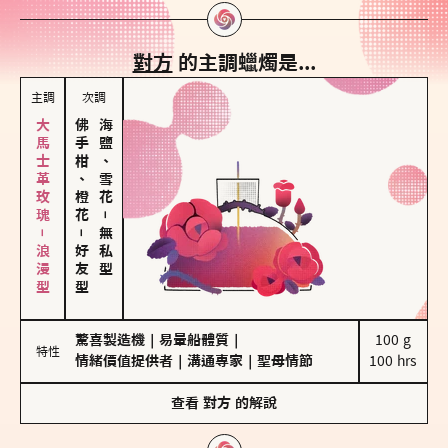
對方
的主調蠟燭是...
主調
次調
大馬士革玫瑰－浪漫型
佛手柑、橙花
海鹽、雪花
－
－
無私型
好友型
驚喜製造機
｜
易暈船體質
｜
100 g

特性
情緒價值提供者
｜
溝通專家
｜
聖母情節
100 hrs
查看
對方
的解說