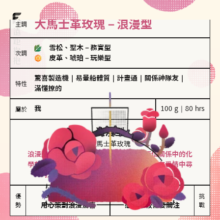
大馬士革玫瑰－浪漫型
主調
雪松、聖木
－
務實型
次調
皮革、琥珀
－
玩樂型
驚喜製造機
｜
易暈船體質
｜
計畫通
｜
關係神隊友
｜
特性
滿懂撩的
我
100 g｜80 hrs
屬於
浪漫型
大馬士革玫瑰
浪漫型的人以激情與性吸引力為基礎，深信關係中的化
學效應，認為每次相遇都是命中註定。傾向在愛情中尋
找火花，經常表達對另一半的愛意和讚美。
保持戀愛新鮮感

情緒起伏較大

優
挑
勢
用心策劃浪漫驚喜
感情中較需要關注
戰