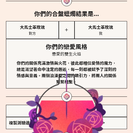
你們的合盤蠟燭結果是...
大馬士革玫瑰
大馬士革玫瑰
＋
對方
我
你們的戀愛風格
戀愛的雙生火焰
你們的關係充滿激情與火花，彼此都相信愛情的魔力，
總是渴望著命中注定的邂逅，每一刻都被賦予了深刻的
情感與意義。兩個浪漫型之間的吸引力，將兩人的關係
緊緊相繫。
儲存我的結果圖
複製測驗連結
查看香氛類型全解析 >>>