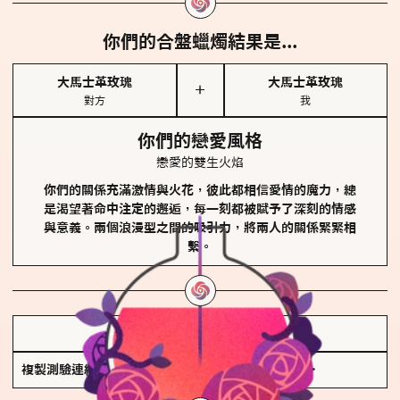
你們的合盤蠟燭結果是...
大馬士革玫瑰
大馬士革玫瑰
＋
對方
我
你們的戀愛風格
戀愛的雙生火焰
你們的關係充滿激情與火花，彼此都相信愛情的魔力，總
是渴望著命中注定的邂逅，每一刻都被賦予了深刻的情感
與意義。兩個浪漫型之間的吸引力，將兩人的關係緊緊相
繫。
儲存我的結果圖
複製測驗連結
查看香氛類型全解析 >>>