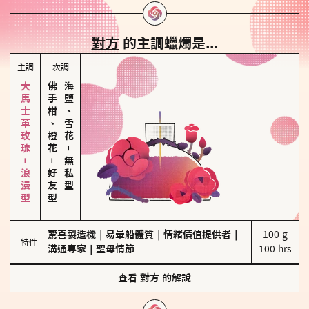
對方
的主調蠟燭是...
主調
次調
大馬士革玫瑰－浪漫型
佛手柑、橙花
海鹽、雪花
－
－
無私型
好友型
驚喜製造機
｜
易暈船體質
｜
情緒價值提供者
｜
100 g

特性
溝通專家
｜
聖母情節
100 hrs
查看
對方
的解說