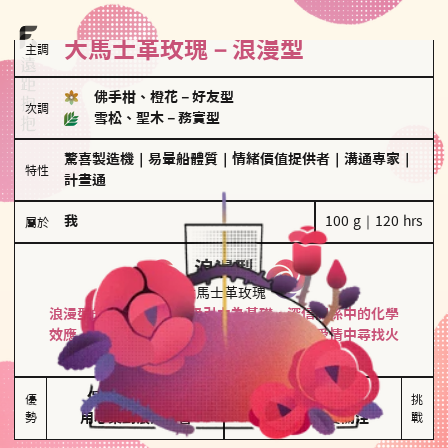
大馬士革玫瑰－浪漫型
主調
佛手柑、橙花
－
好友型
次調
雪松、聖木
－
務實型
驚喜製造機
｜
易暈船體質
｜
情緒價值提供者
｜
溝通專家
｜
特性
計畫通
我
100 g｜120 hrs
屬於
浪漫型
大馬士革玫瑰
浪漫型的人以激情與性吸引力為基礎，深信關係中的化學
效應，認為每次相遇都是命中註定。傾向在愛情中尋找火
花，經常表達對另一半的愛意和讚美。
保持戀愛新鮮感

情緒起伏較大

優
挑
勢
用心策劃浪漫驚喜
感情中較需要關注
戰