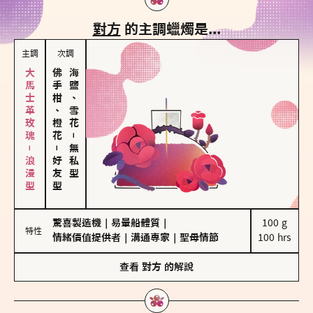
對方
的主調蠟燭是...
主調
次調
大馬士革玫瑰－浪漫型
佛手柑、橙花
海鹽、雪花
－
－
無私型
好友型
驚喜製造機
｜
易暈船體質
｜
100 g

特性
情緒價值提供者
｜
溝通專家
｜
聖母情節
100 hrs
查看
對方
的解說