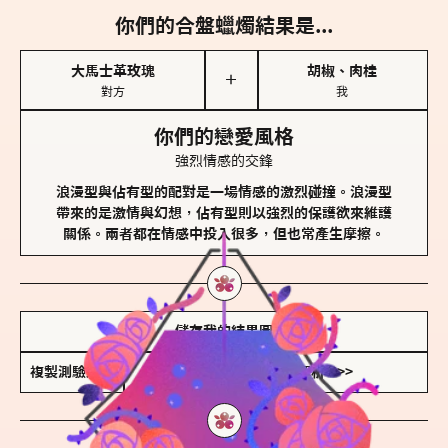
你們的合盤蠟燭結果是...
大馬士革玫瑰
胡椒、肉桂
＋
對方
我
你們的戀愛風格
強烈情感的交鋒
浪漫型與佔有型的配對是一場情感的激烈碰撞。浪漫型
帶來的是激情與幻想，佔有型則以強烈的保護欲來維護
關係。兩者都在情感中投入很多，但也常產生摩擦。
儲存我的結果圖
複製測驗連結
查看香氛類型全解析 >>>