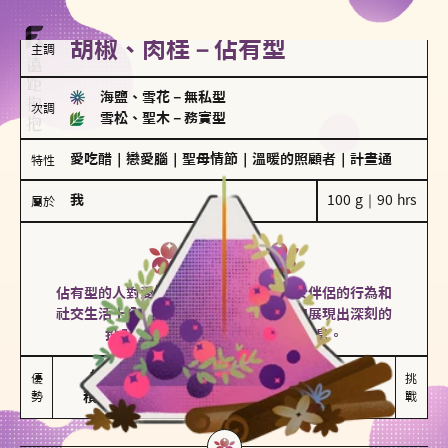
胡椒、肉桂－佔有型
主調
海鹽、雪花
－
無私型
次調
雪松、聖木
－
務實型
愛吃醋
｜
戀愛腦
｜
聖母情節
｜
溫暖的照顧者
｜
計畫通
特性
我
100 g｜90 hrs
屬於
佔有型
胡椒、肉桂
佔有型的人對愛情有強烈的保護欲，對於伴侶的行為和
社交生活十分敏感、容易吃醋。在關係中展現出深刻的
投入和激情，但也可能讓人感到窒息。
能建立緊密關係

嫉妒心較強

優
挑
勢
積極維繫關係熱度
可能出現控制欲
戰