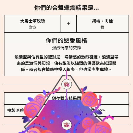
你們的合盤蠟燭結果是...
大馬士革玫瑰
胡椒、肉桂
＋
對方
我
你們的戀愛風格
強烈情感的交鋒
浪漫型與佔有型的配對是一場情感的激烈碰撞。浪漫型帶
來的是激情與幻想，佔有型則以強烈的保護欲來維護關
係。兩者都在情感中投入很多，但也常產生摩擦。
儲存我的結果圖
複製測驗連結
查看香氛類型全解析 >>>