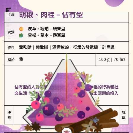
胡椒、肉桂－佔有型
主調
皮革、琥珀
－
玩樂型
次調
雪松、聖木
－
務實型
愛吃醋
｜
戀愛腦
｜
滿懂撩的
｜
行走的發電機
｜
計畫通
特性
我
100 g｜70 hrs
屬於
佔有型
胡椒、肉桂
佔有型的人對愛情有強烈的保護欲，對於伴侶的行為和社
交生活十分敏感、容易吃醋。在關係中展現出深刻的投入
和激情，但也可能讓人感到窒息。
能建立緊密關係

嫉妒心較強

優
挑
勢
積極維繫關係熱度
可能出現控制欲
戰