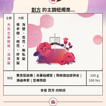
對方
的主調蠟燭是...
主調
次調
大馬士革玫瑰－浪漫型
佛手柑、橙花
海鹽、雪花
－
－
無私型
好友型
驚喜製造機
｜
易暈船體質
｜
情緒價值提供者
｜
100 g

特性
溝通專家
｜
聖母情節
100 hrs
查看
對方
的解說