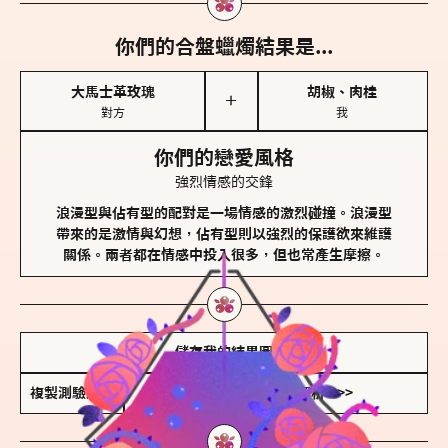
你們的合盤蠟燭結果是...
大馬士革玫瑰
胡椒、肉桂
＋
對方
我
你們的戀愛風格
強烈情感的交鋒
浪漫型與佔有型的配對是一場情感的激烈碰撞。浪漫型
帶來的是激情與幻想，佔有型則以強烈的保護欲來維護
關係。兩者都在情感中投入很多，但也常產生摩擦。
儲存我的結果圖
複製測驗連結
查看香氛類型全解析 >>>