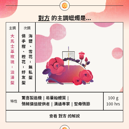
對方
的主調蠟燭是...
主調
次調
大馬士革玫瑰－浪漫型
佛手柑、橙花
海鹽、雪花
－
－
無私型
好友型
驚喜製造機
｜
易暈船體質
｜
100 g

特性
情緒價值提供者
｜
溝通專家
｜
聖母情節
100 hrs
查看
對方
的解說