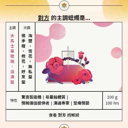
對方
的主調蠟燭是...
主調
次調
大馬士革玫瑰－浪漫型
佛手柑、橙花
海鹽、雪花
－
－
無私型
好友型
驚喜製造機
｜
易暈船體質
｜
100 g

特性
情緒價值提供者
｜
溝通專家
｜
聖母情節
100 hrs
查看
對方
的解說