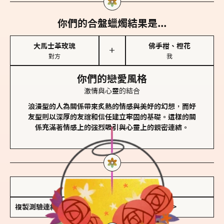
你們的合盤蠟燭結果是...
大馬士革玫瑰
佛手柑、橙花
＋
對方
我
你們的戀愛風格
激情與心靈的結合
浪漫型的人為關係帶來炙熱的情感與美好的幻想，而好
友型則以深厚的友誼和信任建立牢固的基礎。這樣的關
係充滿著情感上的強烈吸引與心靈上的親密連結。
儲存我的結果圖
複製測驗連結
查看香氛類型全解析 >>>