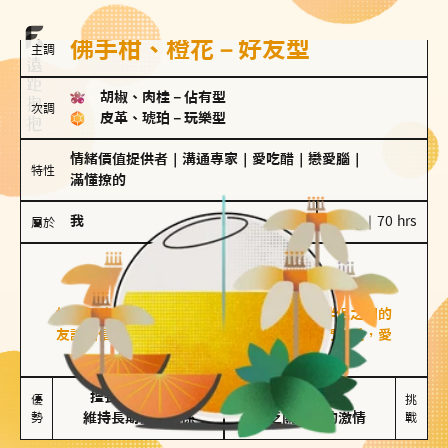
佛手柑、橙花－好友型
主調
胡椒、肉桂
－
佔有型
次調
皮革、琥珀
－
玩樂型
情緒價值提供者
｜
溝通專家
｜
愛吃醋
｜
戀愛腦
｜
特性
滿懂撩的
我
100 g｜70 hrs
屬於
好友型
佛手柑、橙花
好友型的人喜歡分享生活中的點滴，重視與伴侶之間的
友誼和信任，穩定感是重要的關鍵詞。對他們來說，愛
情是心靈深處的共鳴和理解。
擅長聆聽與溝通

不喜歡變化

優
挑
勢
維持長期穩定關係
缺乏關係中的激情
戰