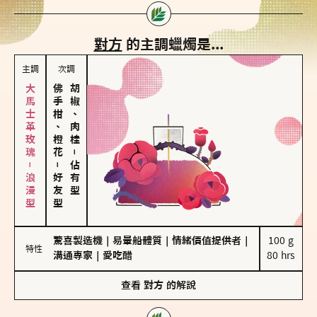
對方
的主調蠟燭是...
主調
次調
大馬士革玫瑰－浪漫型
佛手柑、橙花
胡椒、肉桂
－
－
佔有型
好友型
驚喜製造機
｜
易暈船體質
｜
情緒價值提供者
｜
100 g

特性
溝通專家
｜
愛吃醋
80 hrs
查看
對方
的解說