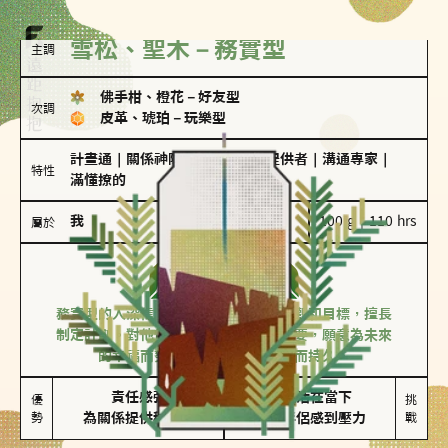
雪松、聖木－務實型
主調
佛手柑、橙花
－
好友型
次調
皮革、琥珀
－
玩樂型
計畫通
｜
關係神隊友
｜
情緒價值提供者
｜
溝通專家
｜
特性
滿懂撩的
我
100 g｜110 hrs
屬於
務實型
雪松、聖木
務實型的人深信愛情立基於共同的價值觀和目標，擅長
制定計劃。對他們來說，感情穩定最重要，願意為未來
的幸福而努力，讓愛情變得踏實而持久。
責任感強

較難活在當下

優
挑
勢
為關係提供穩定度
易讓伴侶感到壓力
戰