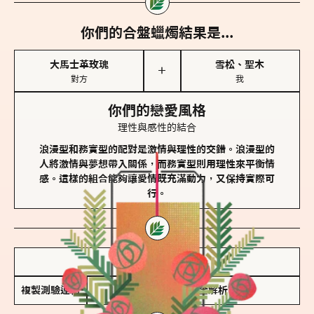
你們的合盤蠟燭結果是...
大馬士革玫瑰
雪松、聖木
＋
對方
我
你們的戀愛風格
理性與感性的結合
浪漫型和務實型的配對是激情與理性的交錯。浪漫型的
人將激情與夢想帶入關係，而務實型則用理性來平衡情
感。這樣的組合能夠讓愛情既充滿動力，又保持實際可
行。
儲存我的結果圖
複製測驗連結
查看香氛類型全解析 >>>