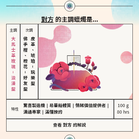
對方
的主調蠟燭是...
主調
次調
大馬士革玫瑰－浪漫型
佛手柑、橙花
皮革、琥珀
－
－
玩樂型
好友型
驚喜製造機
｜
易暈船體質
｜
情緒價值提供者
｜
100 g

特性
溝通專家
｜
滿懂撩的
80 hrs
查看
對方
的解說