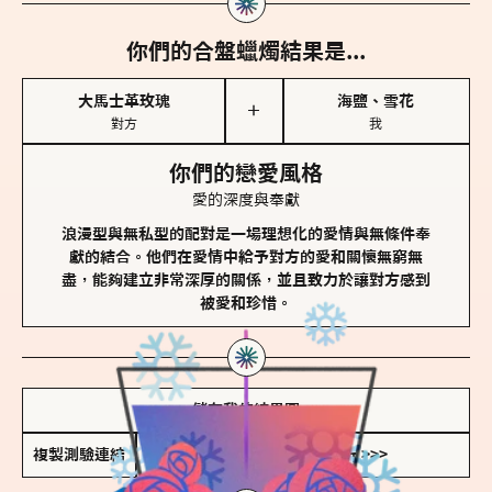
你們的合盤蠟燭結果是...
大馬士革玫瑰
海鹽、雪花
＋
對方
我
你們的戀愛風格
愛的深度與奉獻
浪漫型與無私型的配對是一場理想化的愛情與無條件奉
獻的結合。他們在愛情中給予對方的愛和關懷無窮無
盡，能夠建立非常深厚的關係，並且致力於讓對方感到
被愛和珍惜。
儲存我的結果圖
複製測驗連結
查看香氛類型全解析 >>>