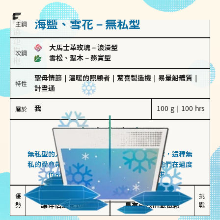
海鹽、雪花－無私型
主調
大馬士革玫瑰
－
浪漫型
次調
雪松、聖木
－
務實型
聖母情節
｜
溫暖的照顧者
｜
驚喜製造機
｜
易暈船體質
｜
特性
計畫通
我
100 g｜100 hrs
屬於
無私型
海鹽、雪花
無私型的人傾向用心呵護、滿足另一半的需求，這種無
私的愛會帶來緊密的關係連結，但也可能讓他們在過度
付出中迷失自我，忽略自己真正的需求。
無私奉獻

較難設立界線

優
挑
勢
讓伴侶感受到關懷
易有強烈情感依賴
戰