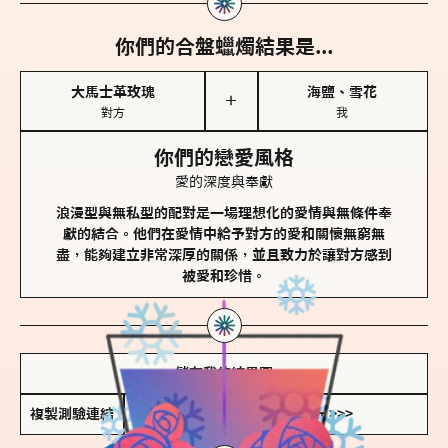
你們的合盤蠟燭結果是...
大馬士革玫瑰
海鹽、雪花
＋
對方
我
你們的戀愛風格
愛的深度與奉獻
浪漫型與無私型的配對是一場理想化的愛情與無條件奉
獻的結合。他們在愛情中給予對方的愛和關懷無窮無
盡，能夠建立非常深厚的關係，並且致力於讓對方感到
被愛和珍惜。
儲存我的結果圖
複製測驗連結
查看香氛類型全解析 >>>