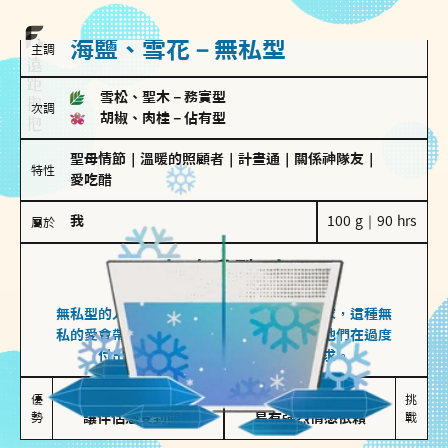
海鹽、雪花－無私型
主調
雪松、聖木
－
務實型
次調
胡椒、肉桂
－
佔有型
聖母情節
｜
溫暖的照顧者
｜
計畫通
｜
關係神隊友
｜
特性
愛吃醋
我
100 g｜90 hrs
屬於
無私型
海鹽、雪花
無私型的人傾向用心呵護、滿足另一半的需求，這種無
私的愛會帶來緊密的關係連結，但也可能讓他們在過度
付出中迷失自我，忽略自己真正的需求。
無私奉獻

較難設立界線

優
挑
勢
讓伴侶感受到關懷
易有強烈情感依賴
戰