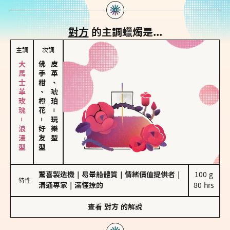
對方
的主調蠟燭是...
主調
次調
大馬士革玫瑰－浪漫型
佛手柑、橙花
皮革、琥珀
－
－
玩樂型
好友型
驚喜製造機
｜
易暈船體質
｜
情緒價值提供者
｜
100 g

特性
溝通專家
｜
滿懂撩的
80 hrs
查看
對方
的解說