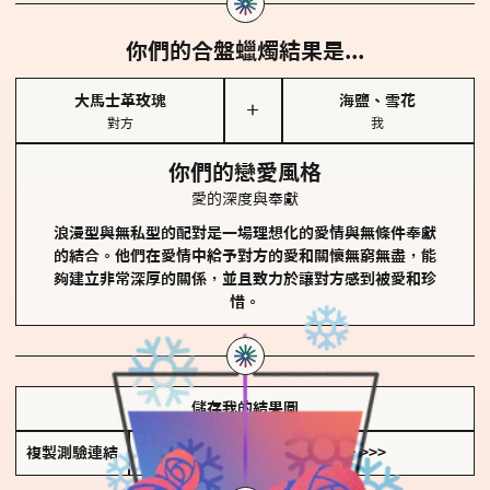
你們的合盤蠟燭結果是...
大馬士革玫瑰
海鹽、雪花
＋
對方
我
你們的戀愛風格
愛的深度與奉獻
浪漫型與無私型的配對是一場理想化的愛情與無條件奉獻
的結合。他們在愛情中給予對方的愛和關懷無窮無盡，能
夠建立非常深厚的關係，並且致力於讓對方感到被愛和珍
惜。
儲存我的結果圖
複製測驗連結
查看香氛類型全解析 >>>