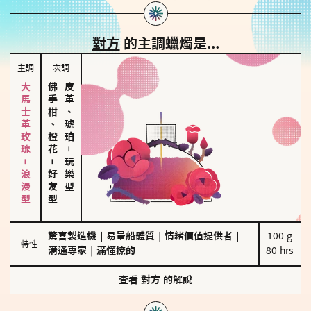
對方
的主調蠟燭是...
主調
次調
大馬士革玫瑰－浪漫型
佛手柑、橙花
皮革、琥珀
－
－
玩樂型
好友型
驚喜製造機
｜
易暈船體質
｜
情緒價值提供者
｜
100 g

特性
溝通專家
｜
滿懂撩的
80 hrs
查看
對方
的解說