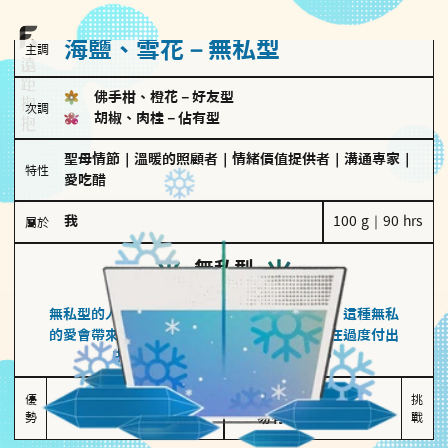
海鹽、雪花－無私型
主調
佛手柑、橙花
－
好友型
次調
胡椒、肉桂
－
佔有型
聖母情節
｜
溫暖的照顧者
｜
情緒價值提供者
｜
溝通專家
｜
特性
愛吃醋
我
100 g｜90 hrs
屬於
無私型
海鹽、雪花
無私型的人傾向用心呵護、滿足另一半的需求，這種無私
的愛會帶來緊密的關係連結，但也可能讓他們在過度付出
中迷失自我，忽略自己真正的需求。
無私奉獻

較難設立界線

優
挑
勢
讓伴侶感受到關懷
易有強烈情感依賴
戰