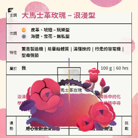
大馬士革玫瑰－浪漫型
主調
皮革、琥珀
－
玩樂型
次調
海鹽、雪花
－
無私型
驚喜製造機
｜
易暈船體質
｜
滿懂撩的
｜
行走的發電機
｜
特性
聖母情節
我
100 g｜60 hrs
屬於
浪漫型
大馬士革玫瑰
浪漫型的人以激情與性吸引力為基礎，深信關係中的化
學效應，認為每次相遇都是命中註定。傾向在愛情中尋
找火花，經常表達對另一半的愛意和讚美。
保持戀愛新鮮感

情緒起伏較大

優
挑
勢
用心策劃浪漫驚喜
感情中較需要關注
戰