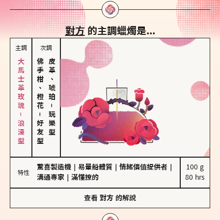
對方
的主調蠟燭是...
主調
次調
大馬士革玫瑰－浪漫型
佛手柑、橙花
皮革、琥珀
－
－
玩樂型
好友型
驚喜製造機
｜
易暈船體質
｜
情緒價值提供者
｜
100 g

特性
溝通專家
｜
滿懂撩的
80 hrs
查看
對方
的解說