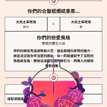
你們的合盤蠟燭結果是...
大馬士革玫瑰
大馬士革玫瑰
＋
對方
我
你們的戀愛風格
戀愛的雙生火焰
你們的關係充滿激情與火花，彼此都相信愛情的魔力，
總是渴望著命中注定的邂逅，每一刻都被賦予了深刻的
情感與意義。兩個浪漫型之間的吸引力，將兩人的關係
緊緊相繫。
儲存我的結果圖
複製測驗連結
查看香氛類型全解析 >>>