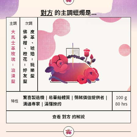
對方
的主調蠟燭是...
主調
次調
大馬士革玫瑰－浪漫型
佛手柑、橙花
皮革、琥珀
－
－
玩樂型
好友型
驚喜製造機
｜
易暈船體質
｜
情緒價值提供者
｜
100 g

特性
溝通專家
｜
滿懂撩的
80 hrs
查看
對方
的解說