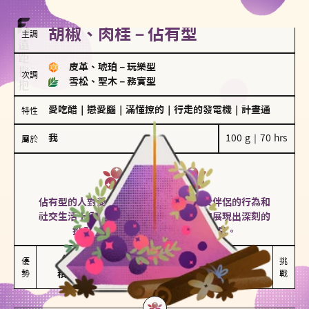
胡椒、肉桂－佔有型
主調
皮革、琥珀
－
玩樂型
次調
雪松、聖木
－
務實型
愛吃醋
｜
戀愛腦
｜
滿懂撩的
｜
行走的發電機
｜
計畫通
特性
我
100 g｜70 hrs
屬於
佔有型
胡椒、肉桂
佔有型的人對愛情有強烈的保護欲，對於伴侶的行為和
社交生活十分敏感、容易吃醋。在關係中展現出深刻的
投入和激情，但也可能讓人感到窒息。
能建立緊密關係

嫉妒心較強

優
挑
勢
積極維繫關係熱度
可能出現控制欲
戰