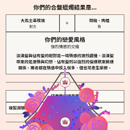
你們的合盤蠟燭結果是...
大馬士革玫瑰
胡椒、肉桂
＋
對方
我
你們的戀愛風格
強烈情感的交鋒
浪漫型與佔有型的配對是一場情感的激烈碰撞。浪漫型
帶來的是激情與幻想，佔有型則以強烈的保護欲來維護
關係。兩者都在情感中投入很多，但也常產生摩擦。
儲存我的結果圖
複製測驗連結
查看香氛類型全解析 >>>