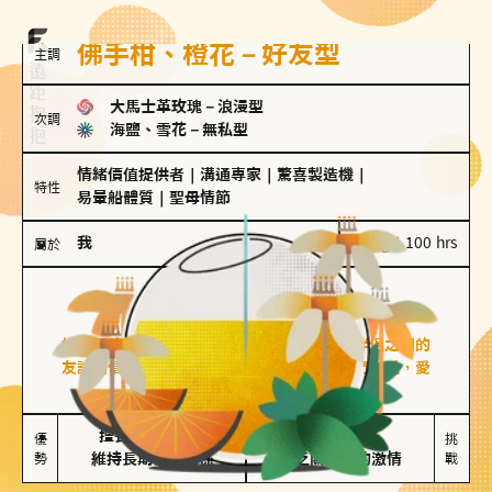
佛手柑、橙花－好友型
主調
大馬士革玫瑰
－
浪漫型
次調
海鹽、雪花
－
無私型
情緒價值提供者
｜
溝通專家
｜
驚喜製造機
｜
特性
易暈船體質
｜
聖母情節
我
100 g｜100 hrs
屬於
好友型
佛手柑、橙花
好友型的人喜歡分享生活中的點滴，重視與伴侶之間的
友誼和信任，穩定感是重要的關鍵詞。對他們來說，愛
情是心靈深處的共鳴和理解。
擅長聆聽與溝通

不喜歡變化

優
挑
勢
維持長期穩定關係
缺乏關係中的激情
戰