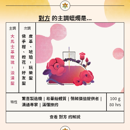
對方
的主調蠟燭是...
主調
次調
大馬士革玫瑰－浪漫型
佛手柑、橙花
皮革、琥珀
－
－
玩樂型
好友型
驚喜製造機
｜
易暈船體質
｜
情緒價值提供者
｜
100 g

特性
溝通專家
｜
滿懂撩的
80 hrs
查看
對方
的解說