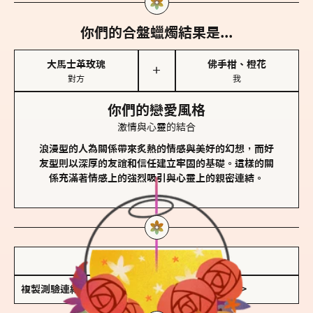
你們的合盤蠟燭結果是...
大馬士革玫瑰
佛手柑、橙花
＋
對方
我
你們的戀愛風格
激情與心靈的結合
浪漫型的人為關係帶來炙熱的情感與美好的幻想，而好
友型則以深厚的友誼和信任建立牢固的基礎。這樣的關
係充滿著情感上的強烈吸引與心靈上的親密連結。
儲存我的結果圖
複製測驗連結
查看香氛類型全解析 >>>