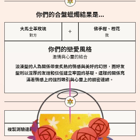
你們的合盤蠟燭結果是...
大馬士革玫瑰
佛手柑、橙花
＋
對方
我
你們的戀愛風格
激情與心靈的結合
浪漫型的人為關係帶來炙熱的情感與美好的幻想，而好友
型則以深厚的友誼和信任建立牢固的基礎。這樣的關係充
滿著情感上的強烈吸引與心靈上的親密連結。
儲存我的結果圖
複製測驗連結
查看香氛類型全解析 >>>