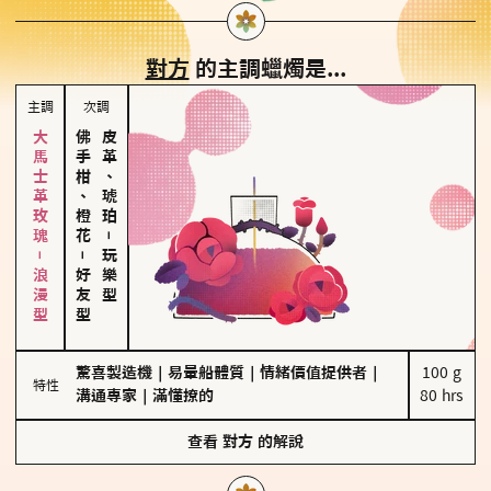
對方
的主調蠟燭是...
主調
次調
大馬士革玫瑰－浪漫型
佛手柑、橙花
皮革、琥珀
－
－
玩樂型
好友型
驚喜製造機
｜
易暈船體質
｜
情緒價值提供者
｜
100 g

特性
溝通專家
｜
滿懂撩的
80 hrs
查看
對方
的解說