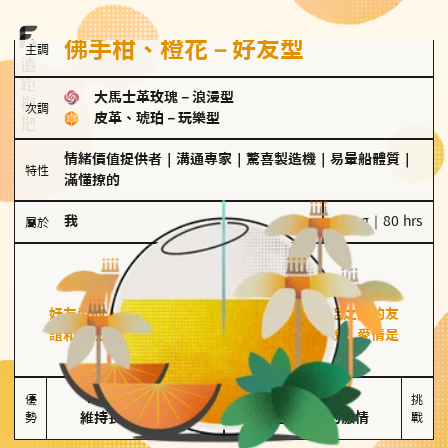
佛手柑、橙花－好友型
主調
大馬士革玫瑰
－
浪漫型
次調
皮革、琥珀
－
玩樂型
情緒價值提供者
｜
溝通專家
｜
驚喜製造機
｜
易暈船體質
｜
特性
滿懂撩的
我
100 g｜80 hrs
屬於
好友型
佛手柑、橙花
好友型的人喜歡分享生活中的點滴，重視與伴侶之間的友
誼和信任，穩定感是重要的關鍵詞。對他們來說，愛情是
心靈深處的共鳴和理解。
擅長聆聽與溝通

不喜歡變化

優
挑
勢
維持長期穩定關係
缺乏關係中的激情
戰