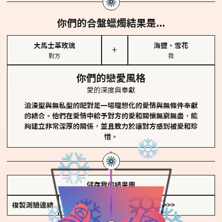
你們的合盤蠟燭結果是...
大馬士革玫瑰
海鹽、雪花
＋
對方
我
你們的戀愛風格
愛的深度與奉獻
浪漫型與無私型的配對是一場理想化的愛情與無條件奉獻
的結合。他們在愛情中給予對方的愛和關懷無窮無盡，能
夠建立非常深厚的關係，並且致力於讓對方感到被愛和珍
惜。
儲存我的結果圖
複製測驗連結
查看香氛類型全解析 >>>