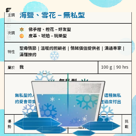
海鹽、雪花－無私型
主調
佛手柑、橙花
－
好友型
次調
皮革、琥珀
－
玩樂型
聖母情節
｜
溫暖的照顧者
｜
情緒價值提供者
｜
溝通專家
｜
特性
滿懂撩的
我
100 g｜90 hrs
屬於
無私型
海鹽、雪花
無私型的人傾向用心呵護、滿足另一半的需求，這種無私
的愛會帶來緊密的關係連結，但也可能讓他們在過度付出
中迷失自我，忽略自己真正的需求。
無私奉獻

較難設立界線

優
挑
勢
讓伴侶感受到關懷
易有強烈情感依賴
戰