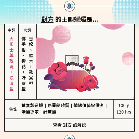
對方
的主調蠟燭是...
主調
次調
大馬士革玫瑰－浪漫型
佛手柑、橙花
雪松、聖木
－
－
務實型
好友型
驚喜製造機
｜
易暈船體質
｜
情緒價值提供者
｜
100 g

特性
溝通專家
｜
計畫通
120 hrs
查看
對方
的解說