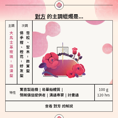
對方
的主調蠟燭是...
主調
次調
大馬士革玫瑰－浪漫型
佛手柑、橙花
雪松、聖木
－
－
務實型
好友型
驚喜製造機
｜
易暈船體質
｜
100 g

特性
情緒價值提供者
｜
溝通專家
｜
計畫通
120 hrs
查看
對方
的解說