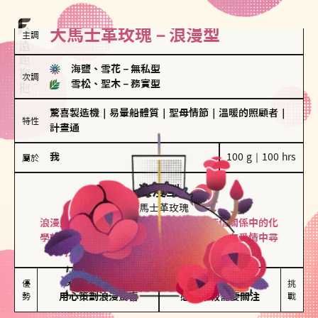
大馬士革玫瑰－浪漫型
主調
海鹽、雪花
－
無私型
次調
雪松、聖木
－
務實型
驚喜製造機
｜
易暈船體質
｜
聖母情節
｜
溫暖的照顧者
｜
特性
計畫通
我
100 g｜100 hrs
屬於
浪漫型
大馬士革玫瑰
浪漫型的人以激情與性吸引力為基礎，深信關係中的化
學效應，認為每次相遇都是命中註定。傾向在愛情中尋
找火花，經常表達對另一半的愛意和讚美。
保持戀愛新鮮感

情緒起伏較大

優
挑
勢
用心策劃浪漫驚喜
感情中較需要關注
戰