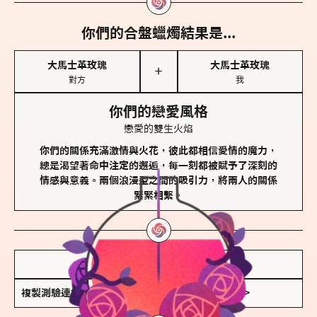
你們的合盤蠟燭結果是...
大馬士革玫瑰
大馬士革玫瑰
＋
對方
我
你們的戀愛風格
戀愛的雙生火焰
你們的關係充滿激情與火花，彼此都相信愛情的魔力，
總是渴望著命中注定的邂逅，每一刻都被賦予了深刻的
情感與意義。兩個浪漫型之間的吸引力，將兩人的關係
緊緊相繫。
儲存我的結果圖
複製測驗連結
查看香氛類型全解析 >>>