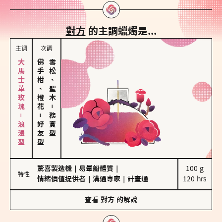
對方
的主調蠟燭是...
主調
次調
大馬士革玫瑰－浪漫型
佛手柑、橙花
雪松、聖木
－
－
務實型
好友型
驚喜製造機
｜
易暈船體質
｜
100 g

特性
情緒價值提供者
｜
溝通專家
｜
計畫通
120 hrs
查看
對方
的解說