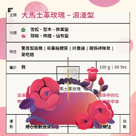
大馬士革玫瑰－浪漫型
主調
雪松、聖木
－
務實型
次調
胡椒、肉桂
－
佔有型
驚喜製造機
｜
易暈船體質
｜
計畫通
｜
關係神隊友
｜
特性
愛吃醋
我
100 g｜80 hrs
屬於
浪漫型
大馬士革玫瑰
浪漫型的人以激情與性吸引力為基礎，深信關係中的化
學效應，認為每次相遇都是命中註定。傾向在愛情中尋
找火花，經常表達對另一半的愛意和讚美。
保持戀愛新鮮感

情緒起伏較大

優
挑
勢
用心策劃浪漫驚喜
感情中較需要關注
戰