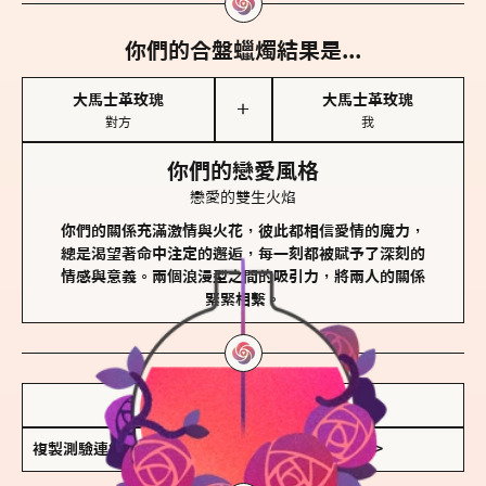
你們的合盤蠟燭結果是...
大馬士革玫瑰
大馬士革玫瑰
＋
對方
我
你們的戀愛風格
戀愛的雙生火焰
你們的關係充滿激情與火花，彼此都相信愛情的魔力，
總是渴望著命中注定的邂逅，每一刻都被賦予了深刻的
情感與意義。兩個浪漫型之間的吸引力，將兩人的關係
緊緊相繫。
儲存我的結果圖
複製測驗連結
查看香氛類型全解析 >>>