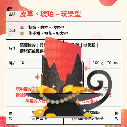
皮革、琥珀－玩樂型
主調
胡椒、肉桂
－
佔有型
次調
佛手柑、橙花
－
好友型
滿懂撩的
｜
行走的發電機
｜
愛吃醋
｜
戀愛腦
｜
特性
情緒價值提供者
我
100 g｜70 hrs
屬於
玩樂型
皮革、琥珀
玩樂型的人熱情洋溢，視戀愛為一場刺激的遊戲，不喜
歡被關係中的限制綑綁。無論是約會中還是交往中，玩
樂型的人總能帶來樂趣，讓關係充滿活力。
幽默風趣

害怕確認關係

優
挑
勢
活在當下
桃花較多易起紛爭
戰