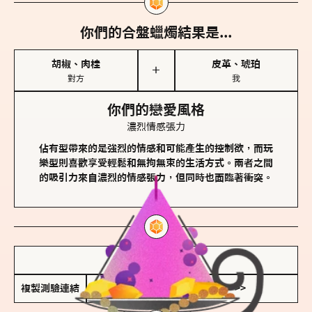
你們的合盤蠟燭結果是...
胡椒、肉桂
皮革、琥珀
＋
對方
我
你們的戀愛風格
濃烈情感張力
佔有型帶來的是強烈的情感和可能產生的控制欲，而玩
樂型則喜歡享受輕鬆和無拘無束的生活方式。兩者之間
的吸引力來自濃烈的情感張力，但同時也面臨著衝突。
儲存我的結果圖
複製測驗連結
查看香氛類型全解析 >>>