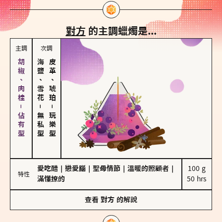
對方
的主調蠟燭是...
主調
次調
胡椒、肉桂－佔有型
海鹽、雪花
皮革、琥珀
－
－
無私型
玩樂型
愛吃醋
｜
戀愛腦
｜
聖母情節
｜
溫暖的照顧者
｜
100 g

特性
滿懂撩的
50 hrs
查看
對方
的解說