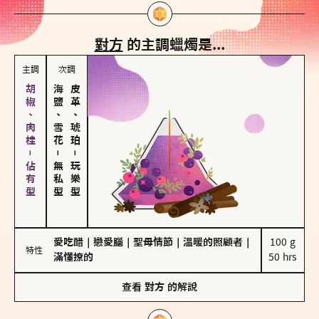
對方
的主調蠟燭是...
主調
次調
胡椒、肉桂－佔有型
海鹽、雪花
皮革、琥珀
－
－
無私型
玩樂型
愛吃醋
｜
戀愛腦
｜
聖母情節
｜
溫暖的照顧者
｜
100 g

特性
滿懂撩的
50 hrs
查看
對方
的解說