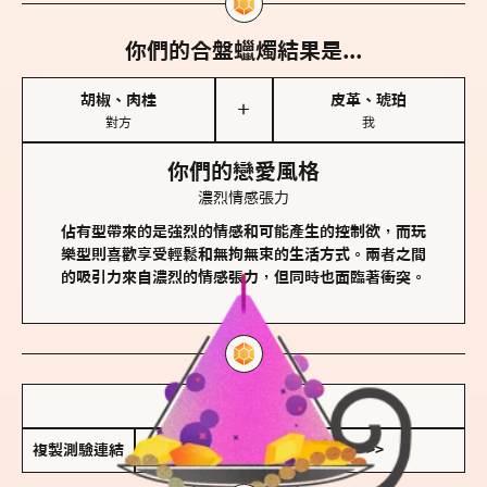
你們的合盤蠟燭結果是...
胡椒、肉桂
皮革、琥珀
＋
對方
我
你們的戀愛風格
濃烈情感張力
佔有型帶來的是強烈的情感和可能產生的控制欲，而玩
樂型則喜歡享受輕鬆和無拘無束的生活方式。兩者之間
的吸引力來自濃烈的情感張力，但同時也面臨著衝突。
儲存我的結果圖
複製測驗連結
查看香氛類型全解析 >>>