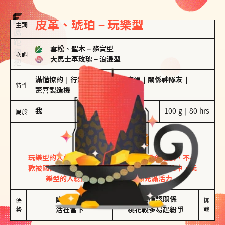
皮革、琥珀－玩樂型
主調
雪松、聖木
－
務實型
次調
大馬士革玫瑰
－
浪漫型
滿懂撩的
｜
行走的發電機
｜
計畫通
｜
關係神隊友
｜
特性
驚喜製造機
我
100 g｜80 hrs
屬於
玩樂型
皮革、琥珀
玩樂型的人熱情洋溢，視戀愛為一場刺激的遊戲，不喜
歡被關係中的限制綑綁。無論是約會中還是交往中，玩
樂型的人總能帶來樂趣，讓關係充滿活力。
幽默風趣

害怕確認關係

優
挑
勢
活在當下
桃花較多易起紛爭
戰