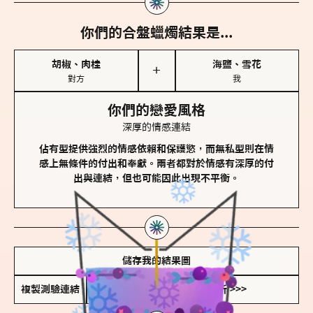
你們的合盤蠟燭結果是...
胡椒、肉桂
海鹽、雪花
＋
對方
我
你們的戀愛風格
深厚的情感連結
佔有型提供強烈的情感依賴和保護慾，而無私型則在情
感上無條件的付出和奉獻。兩者都對於情感有深厚的付
出與連結，但也可能因此出現不平衡。
儲存我的結果圖
複製測驗連結
查看香氛類型全解析 >>>