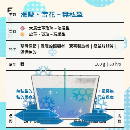
海鹽、雪花－無私型
主調
大馬士革玫瑰
－
浪漫型
次調
皮革、琥珀
－
玩樂型
聖母情節
｜
溫暖的照顧者
｜
驚喜製造機
｜
易暈船體質
｜
特性
滿懂撩的
我
100 g｜60 hrs
屬於
無私型
海鹽、雪花
無私型的人傾向用心呵護、滿足另一半的需求，這種無
私的愛會帶來緊密的關係連結，但也可能讓他們在過度
付出中迷失自我，忽略自己真正的需求。
無私奉獻

較難設立界線

優
挑
勢
讓伴侶感受到關懷
易有強烈情感依賴
戰