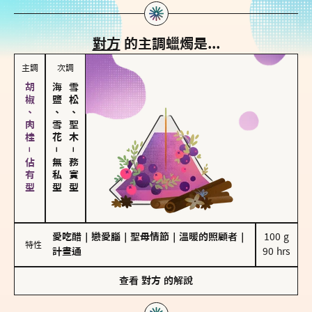
對方
的主調蠟燭是...
主調
次調
胡椒、肉桂－佔有型
海鹽、雪花
雪松、聖木
－
－
無私型
務實型
愛吃醋
｜
戀愛腦
｜
聖母情節
｜
溫暖的照顧者
｜
100 g

特性
計畫通
90 hrs
查看
對方
的解說