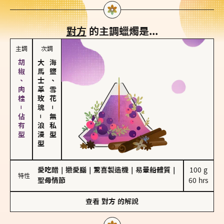
對方
的主調蠟燭是...
主調
次調
胡椒、肉桂－佔有型
大馬士革玫瑰
海鹽、雪花
－
－
無私型
浪漫型
愛吃醋
｜
戀愛腦
｜
驚喜製造機
｜
易暈船體質
｜
100 g

特性
聖母情節
60 hrs
查看
對方
的解說