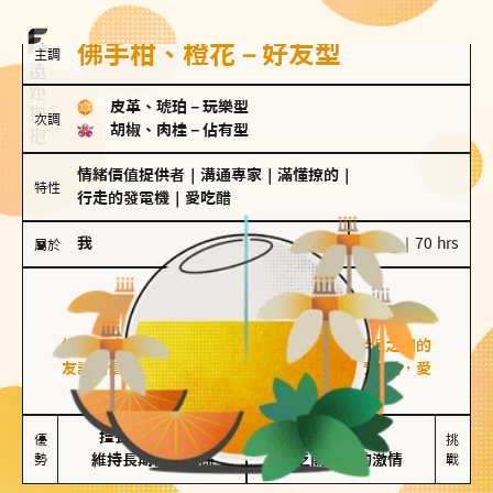
佛手柑、橙花－好友型
主調
皮革、琥珀
－
玩樂型
次調
胡椒、肉桂
－
佔有型
情緒價值提供者
｜
溝通專家
｜
滿懂撩的
｜
特性
行走的發電機
｜
愛吃醋
我
100 g｜70 hrs
屬於
好友型
佛手柑、橙花
好友型的人喜歡分享生活中的點滴，重視與伴侶之間的
友誼和信任，穩定感是重要的關鍵詞。對他們來說，愛
情是心靈深處的共鳴和理解。
擅長聆聽與溝通

不喜歡變化

優
挑
勢
維持長期穩定關係
缺乏關係中的激情
戰