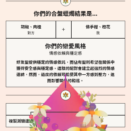
你們的合盤蠟燭結果是...
胡椒、肉桂
佛手柑、橙花
＋
對方
我
你們的戀愛風格
情感依賴與穩定感
好友型提供穩定的情感依託，而佔有型則希望在關係中
獲得安全感與穩定感。這樣的配對會建立起強烈的情感
連結，然而，過度的依賴可能使其中一方感到壓力，進
而影響關係的和諧。
儲存我的結果圖
複製測驗連結
查看香氛類型全解析 >>>