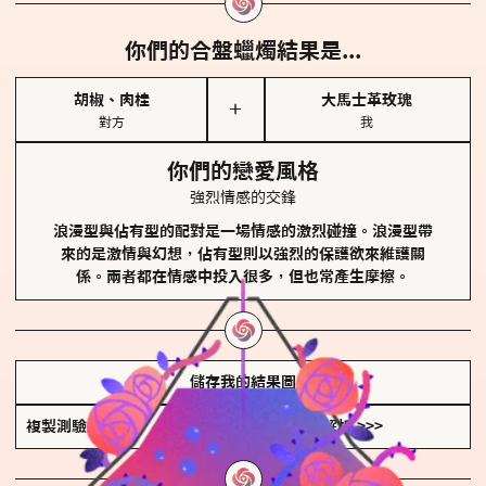
你們的合盤蠟燭結果是...
胡椒、肉桂
大馬士革玫瑰
＋
對方
我
你們的戀愛風格
強烈情感的交鋒
浪漫型與佔有型的配對是一場情感的激烈碰撞。浪漫型帶
來的是激情與幻想，佔有型則以強烈的保護欲來維護關
係。兩者都在情感中投入很多，但也常產生摩擦。
儲存我的結果圖
複製測驗連結
查看香氛類型全解析 >>>