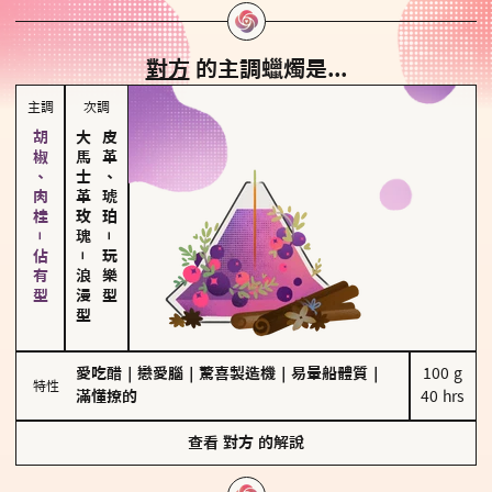
對方
的主調蠟燭是...
主調
次調
胡椒、肉桂－佔有型
大馬士革玫瑰
皮革、琥珀
－
－
玩樂型
浪漫型
愛吃醋
｜
戀愛腦
｜
驚喜製造機
｜
易暈船體質
｜
100 g

特性
滿懂撩的
40 hrs
查看
對方
的解說