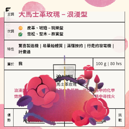
大馬士革玫瑰－浪漫型
主調
皮革、琥珀
－
玩樂型
次調
雪松、聖木
－
務實型
驚喜製造機
｜
易暈船體質
｜
滿懂撩的
｜
行走的發電機
｜
特性
計畫通
我
100 g｜80 hrs
屬於
浪漫型
大馬士革玫瑰
浪漫型的人以激情與性吸引力為基礎，深信關係中的化學
效應，認為每次相遇都是命中註定。傾向在愛情中尋找火
花，經常表達對另一半的愛意和讚美。
保持戀愛新鮮感

情緒起伏較大

優
挑
勢
用心策劃浪漫驚喜
感情中較需要關注
戰