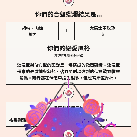
你們的合盤蠟燭結果是...
胡椒、肉桂
大馬士革玫瑰
＋
對方
我
你們的戀愛風格
強烈情感的交鋒
浪漫型與佔有型的配對是一場情感的激烈碰撞。浪漫型
帶來的是激情與幻想，佔有型則以強烈的保護欲來維護
關係。兩者都在情感中投入很多，但也常產生摩擦。
儲存我的結果圖
複製測驗連結
查看香氛類型全解析 >>>