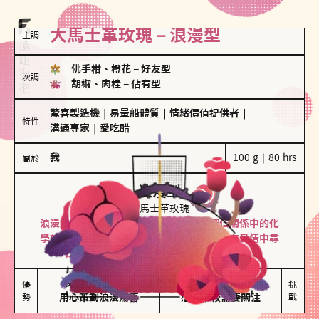
大馬士革玫瑰－浪漫型
主調
佛手柑、橙花
－
好友型
次調
胡椒、肉桂
－
佔有型
驚喜製造機
｜
易暈船體質
｜
情緒價值提供者
｜
特性
溝通專家
｜
愛吃醋
我
100 g｜80 hrs
屬於
浪漫型
大馬士革玫瑰
浪漫型的人以激情與性吸引力為基礎，深信關係中的化
學效應，認為每次相遇都是命中註定。傾向在愛情中尋
找火花，經常表達對另一半的愛意和讚美。
保持戀愛新鮮感

情緒起伏較大

優
挑
勢
用心策劃浪漫驚喜
感情中較需要關注
戰