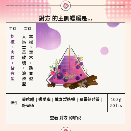
對方
的主調蠟燭是...
主調
次調
胡椒、肉桂－佔有型
大馬士革玫瑰
雪松、聖木
－
－
務實型
浪漫型
愛吃醋
｜
戀愛腦
｜
驚喜製造機
｜
易暈船體質
｜
100 g

特性
計畫通
80 hrs
查看
對方
的解說