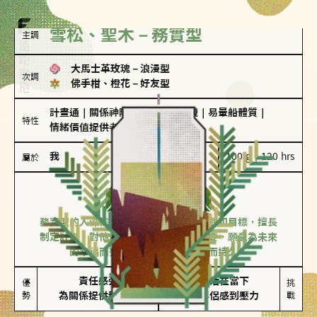
雪松、聖木－務實型
主調
大馬士革玫瑰
－
浪漫型
次調
佛手柑、橙花
－
好友型
計畫通
｜
關係神隊友
｜
驚喜製造機
｜
易暈船體質
｜
特性
情緒價值提供者
我
100 g｜120 hrs
屬於
務實型
雪松、聖木
務實型的人深信愛情立基於共同的價值觀和目標，擅長
制定計劃。對他們來說，感情穩定最重要，願意為未來
的幸福而努力，讓愛情變得踏實而持久。
責任感強

較難活在當下

優
挑
勢
為關係提供穩定度
易讓伴侶感到壓力
戰