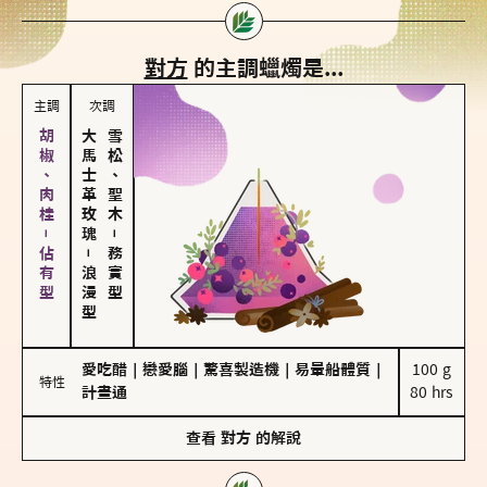
對方
的主調蠟燭是...
主調
次調
胡椒、肉桂－佔有型
大馬士革玫瑰
雪松、聖木
－
－
務實型
浪漫型
愛吃醋
｜
戀愛腦
｜
驚喜製造機
｜
易暈船體質
｜
100 g

特性
計畫通
80 hrs
查看
對方
的解說