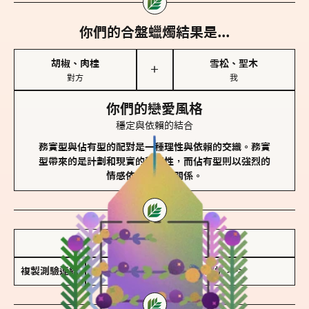
你們的合盤蠟燭結果是...
胡椒、肉桂
雪松、聖木
＋
對方
我
你們的戀愛風格
穩定與依賴的結合
務實型與佔有型的配對是一種理性與依賴的交織。務實
型帶來的是計劃和現實的穩定性，而佔有型則以強烈的
情感依賴來維護關係。
儲存我的結果圖
複製測驗連結
查看香氛類型全解析 >>>