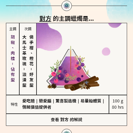
對方
的主調蠟燭是...
主調
次調
胡椒、肉桂－佔有型
大馬士革玫瑰
佛手柑、橙花
－
－
浪漫型
好友型
愛吃醋
｜
戀愛腦
｜
驚喜製造機
｜
易暈船體質
｜
100 g

特性
情緒價值提供者
80 hrs
查看
對方
的解說