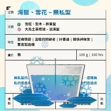
海鹽、雪花－無私型
主調
雪松、聖木
－
務實型
次調
大馬士革玫瑰
－
浪漫型
聖母情節
｜
溫暖的照顧者
｜
計畫通
｜
關係神隊友
｜
特性
驚喜製造機
我
100 g｜100 hrs
屬於
無私型
海鹽、雪花
無私型的人傾向用心呵護、滿足另一半的需求，這種無
私的愛會帶來緊密的關係連結，但也可能讓他們在過度
付出中迷失自我，忽略自己真正的需求。
無私奉獻

較難設立界線

優
挑
勢
讓伴侶感受到關懷
易有強烈情感依賴
戰