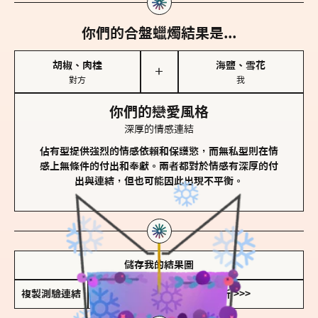
你們的合盤蠟燭結果是...
胡椒、肉桂
海鹽、雪花
＋
對方
我
你們的戀愛風格
深厚的情感連結
佔有型提供強烈的情感依賴和保護慾，而無私型則在情
感上無條件的付出和奉獻。兩者都對於情感有深厚的付
出與連結，但也可能因此出現不平衡。
儲存我的結果圖
複製測驗連結
查看香氛類型全解析 >>>