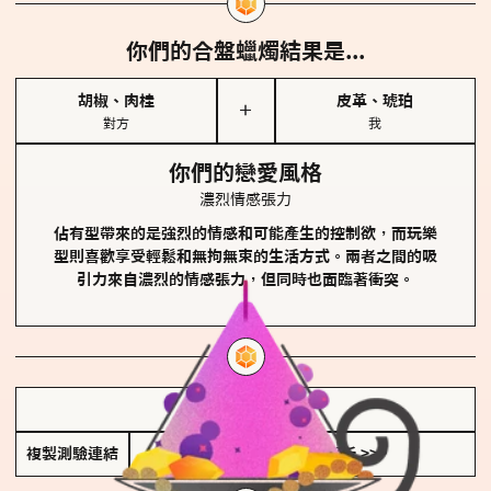
你們的合盤蠟燭結果是...
胡椒、肉桂
皮革、琥珀
＋
對方
我
你們的戀愛風格
濃烈情感張力
佔有型帶來的是強烈的情感和可能產生的控制欲，而玩樂
型則喜歡享受輕鬆和無拘無束的生活方式。兩者之間的吸
引力來自濃烈的情感張力，但同時也面臨著衝突。
儲存我的結果圖
複製測驗連結
查看香氛類型全解析 >>>