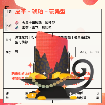
皮革、琥珀－玩樂型
主調
大馬士革玫瑰
－
浪漫型
次調
海鹽、雪花
－
無私型
滿懂撩的
｜
行走的發電機
｜
驚喜製造機
｜
易暈船體質
｜
特性
聖母情節
我
100 g｜60 hrs
屬於
玩樂型
皮革、琥珀
玩樂型的人熱情洋溢，視戀愛為一場刺激的遊戲，不喜歡
被關係中的限制綑綁。無論是約會中還是交往中，玩樂型
的人總能帶來樂趣，讓關係充滿活力。
幽默風趣

害怕確認關係

優
挑
勢
活在當下
桃花較多易起紛爭
戰