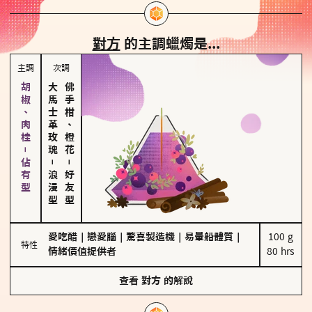
對方
的主調蠟燭是...
主調
次調
胡椒、肉桂－佔有型
大馬士革玫瑰
佛手柑、橙花
－
－
浪漫型
好友型
愛吃醋
｜
戀愛腦
｜
驚喜製造機
｜
易暈船體質
｜
100 g

特性
情緒價值提供者
80 hrs
查看
對方
的解說