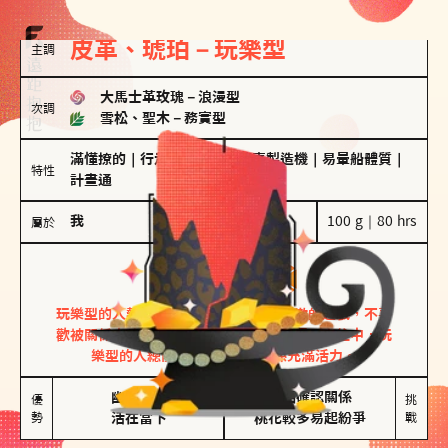
皮革、琥珀－玩樂型
主調
大馬士革玫瑰
－
浪漫型
次調
雪松、聖木
－
務實型
滿懂撩的
｜
行走的發電機
｜
驚喜製造機
｜
易暈船體質
｜
特性
計畫通
我
100 g｜80 hrs
屬於
玩樂型
皮革、琥珀
玩樂型的人熱情洋溢，視戀愛為一場刺激的遊戲，不喜
歡被關係中的限制綑綁。無論是約會中還是交往中，玩
樂型的人總能帶來樂趣，讓關係充滿活力。
幽默風趣

害怕確認關係

優
挑
勢
活在當下
桃花較多易起紛爭
戰