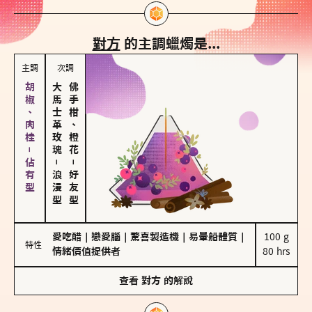
對方
的主調蠟燭是...
主調
次調
胡椒、肉桂－佔有型
大馬士革玫瑰
佛手柑、橙花
－
－
浪漫型
好友型
愛吃醋
｜
戀愛腦
｜
驚喜製造機
｜
易暈船體質
｜
100 g

特性
情緒價值提供者
80 hrs
查看
對方
的解說