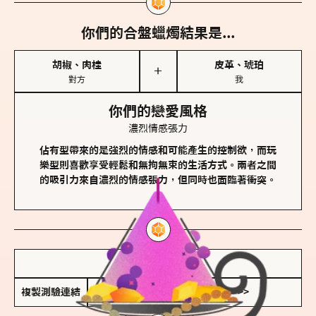
你們的合盤蠟燭結果是...
胡椒、肉桂
皮革、琥珀
＋
對方
我
你們的戀愛風格
濃烈情感張力
佔有型帶來的是強烈的情感和可能產生的控制欲，而玩
樂型則喜歡享受輕鬆和無拘無束的生活方式。兩者之間
的吸引力來自濃烈的情感張力，但同時也面臨著衝突。
儲存我的結果圖
複製測驗連結
查看香氛類型全解析 >>>