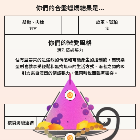
你們的合盤蠟燭結果是...
胡椒、肉桂
皮革、琥珀
＋
對方
我
你們的戀愛風格
濃烈情感張力
佔有型帶來的是強烈的情感和可能產生的控制欲，而玩樂
型則喜歡享受輕鬆和無拘無束的生活方式。兩者之間的吸
引力來自濃烈的情感張力，但同時也面臨著衝突。
儲存我的結果圖
複製測驗連結
查看香氛類型全解析 >>>