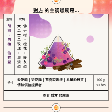
對方
的主調蠟燭是...
主調
次調
胡椒、肉桂－佔有型
大馬士革玫瑰
佛手柑、橙花
－
－
浪漫型
好友型
愛吃醋
｜
戀愛腦
｜
驚喜製造機
｜
易暈船體質
｜
100 g

特性
情緒價值提供者
80 hrs
查看
對方
的解說