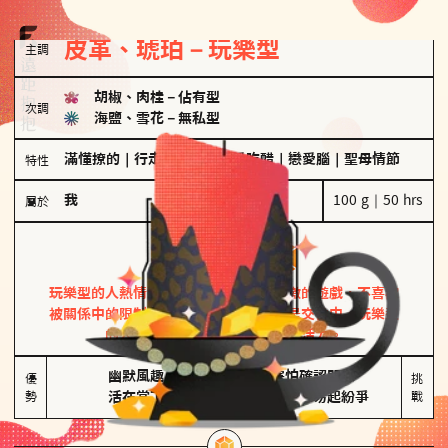
皮革、琥珀－玩樂型
主調
胡椒、肉桂
－
佔有型
次調
海鹽、雪花
－
無私型
滿懂撩的
｜
行走的發電機
｜
愛吃醋
｜
戀愛腦
｜
聖母情節
特性
我
100 g｜50 hrs
屬於
玩樂型
皮革、琥珀
玩樂型的人熱情洋溢，視戀愛為一場刺激的遊戲，不喜歡
被關係中的限制綑綁。無論是約會中還是交往中，玩樂型
的人總能帶來樂趣，讓關係充滿活力。
幽默風趣

害怕確認關係

優
挑
勢
活在當下
桃花較多易起紛爭
戰