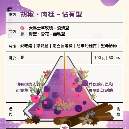
胡椒、肉桂－佔有型
主調
大馬士革玫瑰
－
浪漫型
次調
海鹽、雪花
－
無私型
愛吃醋
｜
戀愛腦
｜
驚喜製造機
｜
易暈船體質
｜
聖母情節
特性
我
100 g｜60 hrs
屬於
佔有型
胡椒、肉桂
佔有型的人對愛情有強烈的保護欲，對於伴侶的行為和
社交生活十分敏感、容易吃醋。在關係中展現出深刻的
投入和激情，但也可能讓人感到窒息。
能建立緊密關係

嫉妒心較強

優
挑
勢
積極維繫關係熱度
可能出現控制欲
戰