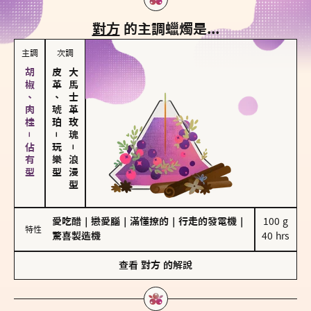
對方
的主調蠟燭是...
主調
次調
胡椒、肉桂－佔有型
皮革、琥珀
大馬士革玫瑰
－
玩樂型
－
浪漫型
愛吃醋
｜
戀愛腦
｜
滿懂撩的
｜
行走的發電機
｜
100 g

特性
驚喜製造機
40 hrs
查看
對方
的解說