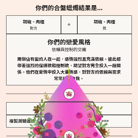
你們的合盤蠟燭結果是...
胡椒、肉桂
胡椒、肉桂
＋
對方
我
你們的戀愛風格
依賴與控制的交織
兩個佔有型的人在一起，感情強烈且充滿依賴。彼此都
帶著強烈的保護欲和控制欲，期望對方完全投入一段關
係。他們在愛情中投入大量情感，對對方的依賴與需求
常常超越自我。
儲存我的結果圖
複製測驗連結
查看香氛類型全解析 >>>