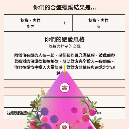
你們的合盤蠟燭結果是...
胡椒、肉桂
胡椒、肉桂
＋
對方
我
你們的戀愛風格
依賴與控制的交織
兩個佔有型的人在一起，感情強烈且充滿依賴。彼此都帶
著強烈的保護欲和控制欲，期望對方完全投入一段關係。
他們在愛情中投入大量情感，對對方的依賴與需求常常超
越自我。
儲存我的結果圖
複製測驗連結
查看香氛類型全解析 >>>