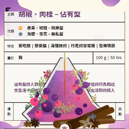
胡椒、肉桂－佔有型
主調
皮革、琥珀
－
玩樂型
次調
海鹽、雪花
－
無私型
愛吃醋
｜
戀愛腦
｜
滿懂撩的
｜
行走的發電機
｜
聖母情節
特性
我
100 g｜50 hrs
屬於
佔有型
胡椒、肉桂
佔有型的人對愛情有強烈的保護欲，對於伴侶的行為和社
交生活十分敏感、容易吃醋。在關係中展現出深刻的投入
和激情，但也可能讓人感到窒息。
能建立緊密關係

嫉妒心較強

優
挑
勢
積極維繫關係熱度
可能出現控制欲
戰