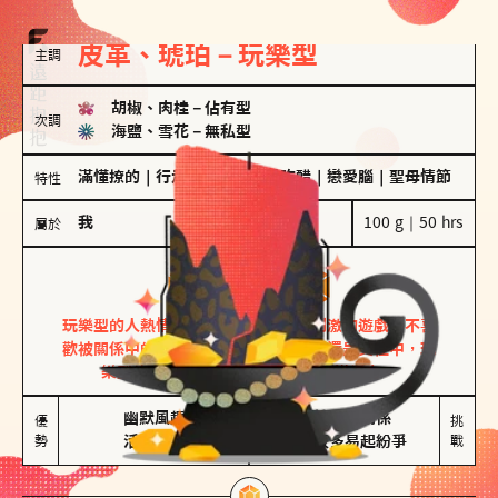
皮革、琥珀－玩樂型
主調
胡椒、肉桂
－
佔有型
次調
海鹽、雪花
－
無私型
滿懂撩的
｜
行走的發電機
｜
愛吃醋
｜
戀愛腦
｜
聖母情節
特性
我
100 g｜50 hrs
屬於
玩樂型
皮革、琥珀
玩樂型的人熱情洋溢，視戀愛為一場刺激的遊戲，不喜
歡被關係中的限制綑綁。無論是約會中還是交往中，玩
樂型的人總能帶來樂趣，讓關係充滿活力。
幽默風趣

害怕確認關係

優
挑
勢
活在當下
桃花較多易起紛爭
戰