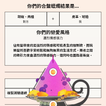
你們的合盤蠟燭結果是...
胡椒、肉桂
皮革、琥珀
＋
對方
我
你們的戀愛風格
濃烈情感張力
佔有型帶來的是強烈的情感和可能產生的控制欲，而玩
樂型則喜歡享受輕鬆和無拘無束的生活方式。兩者之間
的吸引力來自濃烈的情感張力，但同時也面臨著衝突。
儲存我的結果圖
複製測驗連結
查看香氛類型全解析 >>>