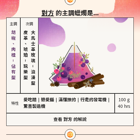
對方
的主調蠟燭是...
主調
次調
胡椒、肉桂－佔有型
皮革、琥珀
大馬士革玫瑰
－
玩樂型
－
浪漫型
愛吃醋
｜
戀愛腦
｜
滿懂撩的
｜
行走的發電機
｜
100 g

特性
驚喜製造機
40 hrs
查看
對方
的解說