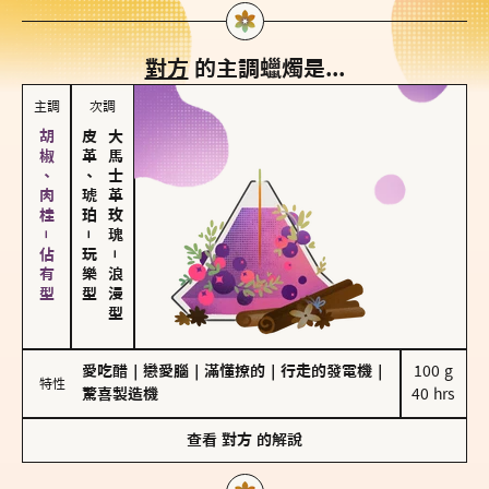
對方
的主調蠟燭是...
主調
次調
胡椒、肉桂－佔有型
皮革、琥珀
大馬士革玫瑰
－
玩樂型
－
浪漫型
愛吃醋
｜
戀愛腦
｜
滿懂撩的
｜
行走的發電機
｜
100 g

特性
驚喜製造機
40 hrs
查看
對方
的解說