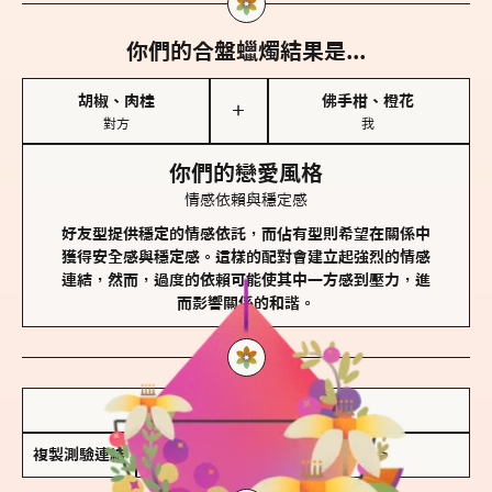
你們的合盤蠟燭結果是...
胡椒、肉桂
佛手柑、橙花
＋
對方
我
你們的戀愛風格
情感依賴與穩定感
好友型提供穩定的情感依託，而佔有型則希望在關係中
獲得安全感與穩定感。這樣的配對會建立起強烈的情感
連結，然而，過度的依賴可能使其中一方感到壓力，進
而影響關係的和諧。
儲存我的結果圖
複製測驗連結
查看香氛類型全解析 >>>