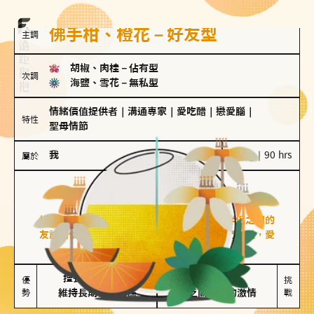
佛手柑、橙花－好友型
主調
胡椒、肉桂
－
佔有型
次調
海鹽、雪花
－
無私型
情緒價值提供者
｜
溝通專家
｜
愛吃醋
｜
戀愛腦
｜
特性
聖母情節
我
100 g｜90 hrs
屬於
好友型
佛手柑、橙花
好友型的人喜歡分享生活中的點滴，重視與伴侶之間的
友誼和信任，穩定感是重要的關鍵詞。對他們來說，愛
情是心靈深處的共鳴和理解。
擅長聆聽與溝通

不喜歡變化

優
挑
勢
維持長期穩定關係
缺乏關係中的激情
戰