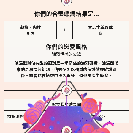
你們的合盤蠟燭結果是...
胡椒、肉桂
大馬士革玫瑰
＋
對方
我
你們的戀愛風格
強烈情感的交鋒
浪漫型與佔有型的配對是一場情感的激烈碰撞。浪漫型帶
來的是激情與幻想，佔有型則以強烈的保護欲來維護關
係。兩者都在情感中投入很多，但也常產生摩擦。
儲存我的結果圖
複製測驗連結
查看香氛類型全解析 >>>