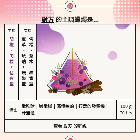
對方
的主調蠟燭是...
主調
次調
胡椒、肉桂－佔有型
皮革、琥珀
雪松、聖木
－
－
玩樂型
務實型
愛吃醋
｜
戀愛腦
｜
滿懂撩的
｜
行走的發電機
｜
100 g

特性
計畫通
70 hrs
查看
對方
的解說