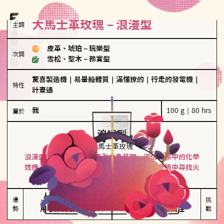
大馬士革玫瑰－浪漫型
主調
皮革、琥珀
－
玩樂型
次調
雪松、聖木
－
務實型
驚喜製造機
｜
易暈船體質
｜
滿懂撩的
｜
行走的發電機
｜
特性
計畫通
我
100 g｜80 hrs
屬於
浪漫型
大馬士革玫瑰
浪漫型的人以激情與性吸引力為基礎，深信關係中的化學
效應，認為每次相遇都是命中註定。傾向在愛情中尋找火
花，經常表達對另一半的愛意和讚美。
保持戀愛新鮮感

情緒起伏較大

優
挑
勢
用心策劃浪漫驚喜
感情中較需要關注
戰