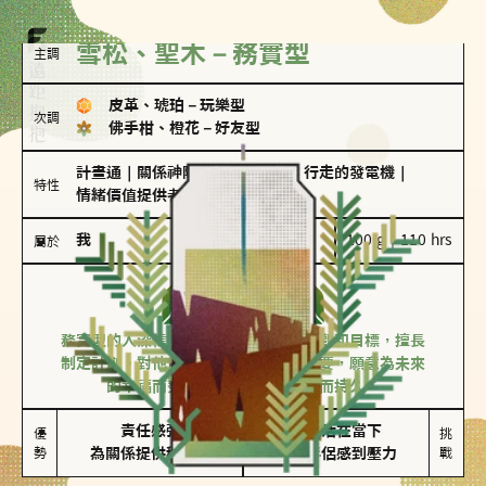
雪松、聖木－務實型
主調
皮革、琥珀
－
玩樂型
次調
佛手柑、橙花
－
好友型
計畫通
｜
關係神隊友
｜
滿懂撩的
｜
行走的發電機
｜
特性
情緒價值提供者
我
100 g｜110 hrs
屬於
務實型
雪松、聖木
務實型的人深信愛情立基於共同的價值觀和目標，擅長
制定計劃。對他們來說，感情穩定最重要，願意為未來
的幸福而努力，讓愛情變得踏實而持久。
責任感強

較難活在當下

優
挑
勢
為關係提供穩定度
易讓伴侶感到壓力
戰