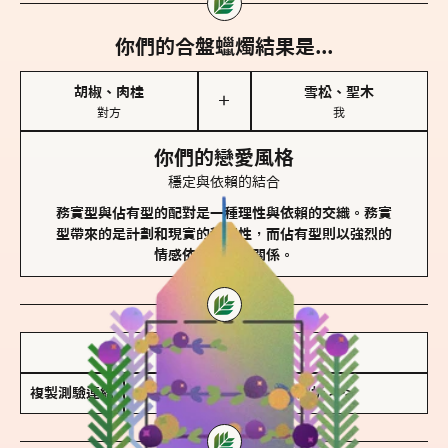
你們的合盤蠟燭結果是...
胡椒、肉桂
雪松、聖木
＋
對方
我
你們的戀愛風格
穩定與依賴的結合
務實型與佔有型的配對是一種理性與依賴的交織。務實
型帶來的是計劃和現實的穩定性，而佔有型則以強烈的
情感依賴來維護關係。
儲存我的結果圖
複製測驗連結
查看香氛類型全解析 >>>