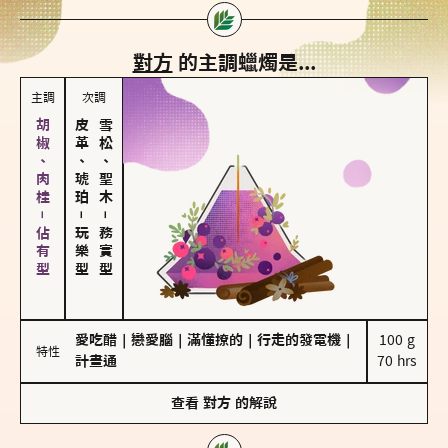
對方
的主調蠟燭是...
主調
次調
胡椒、肉桂－佔有型
皮革、琥珀
雪松、聖木
－
－
玩樂型
務實型
愛吃醋
｜
戀愛腦
｜
滿懂撩的
｜
行走的發電機
｜
100 g

特性
計畫通
70 hrs
查看
對方
的解說