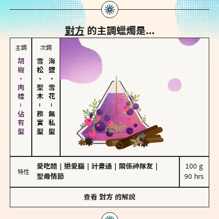
對方
的主調蠟燭是...
主調
次調
胡椒、肉桂－佔有型
雪松、聖木
海鹽、雪花
－
－
務實型
無私型
愛吃醋
｜
戀愛腦
｜
計畫通
｜
關係神隊友
｜
100 g

特性
聖母情節
90 hrs
查看
對方
的解說