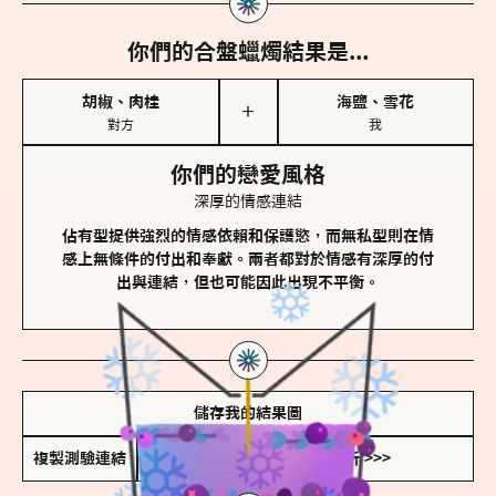
你們的合盤蠟燭結果是...
胡椒、肉桂
海鹽、雪花
＋
對方
我
你們的戀愛風格
深厚的情感連結
佔有型提供強烈的情感依賴和保護慾，而無私型則在情
感上無條件的付出和奉獻。兩者都對於情感有深厚的付
出與連結，但也可能因此出現不平衡。
儲存我的結果圖
複製測驗連結
查看香氛類型全解析 >>>