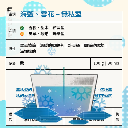
海鹽、雪花－無私型
主調
雪松、聖木
－
務實型
次調
皮革、琥珀
－
玩樂型
聖母情節
｜
溫暖的照顧者
｜
計畫通
｜
關係神隊友
｜
特性
滿懂撩的
我
100 g｜90 hrs
屬於
無私型
海鹽、雪花
無私型的人傾向用心呵護、滿足另一半的需求，這種無
私的愛會帶來緊密的關係連結，但也可能讓他們在過度
付出中迷失自我，忽略自己真正的需求。
無私奉獻

較難設立界線

優
挑
勢
讓伴侶感受到關懷
易有強烈情感依賴
戰