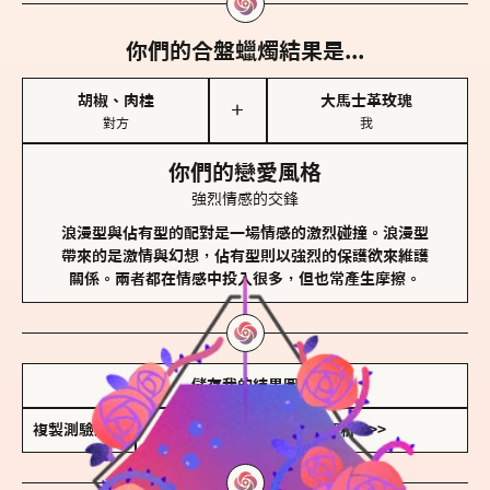
你們的合盤蠟燭結果是...
胡椒、肉桂
大馬士革玫瑰
＋
對方
我
你們的戀愛風格
強烈情感的交鋒
浪漫型與佔有型的配對是一場情感的激烈碰撞。浪漫型
帶來的是激情與幻想，佔有型則以強烈的保護欲來維護
關係。兩者都在情感中投入很多，但也常產生摩擦。
儲存我的結果圖
複製測驗連結
查看香氛類型全解析 >>>