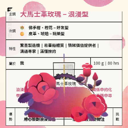
大馬士革玫瑰－浪漫型
主調
佛手柑、橙花
－
好友型
次調
皮革、琥珀
－
玩樂型
驚喜製造機
｜
易暈船體質
｜
情緒價值提供者
｜
特性
溝通專家
｜
滿懂撩的
我
100 g｜80 hrs
屬於
浪漫型
大馬士革玫瑰
浪漫型的人以激情與性吸引力為基礎，深信關係中的化
學效應，認為每次相遇都是命中註定。傾向在愛情中尋
找火花，經常表達對另一半的愛意和讚美。
保持戀愛新鮮感

情緒起伏較大

優
挑
勢
用心策劃浪漫驚喜
感情中較需要關注
戰