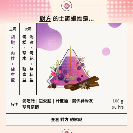
對方
的主調蠟燭是...
主調
次調
胡椒、肉桂－佔有型
雪松、聖木
海鹽、雪花
－
－
務實型
無私型
愛吃醋
｜
戀愛腦
｜
計畫通
｜
關係神隊友
｜
100 g

特性
聖母情節
90 hrs
查看
對方
的解說